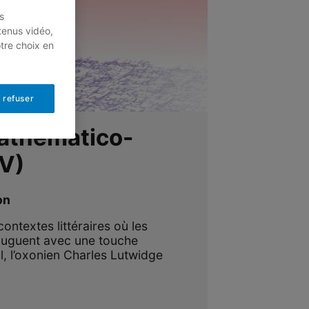
s
tenus vidéo,
otre choix en
 refuser
athématico-
IV)
on
ntextes littéraires où les
juguent avec une touche
l, l’oxonien Charles Lutwidge