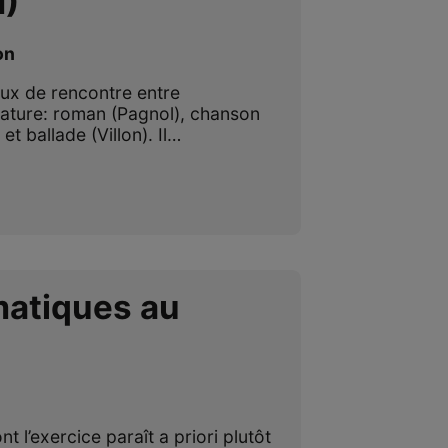
I)
on
eux de rencontre entre
́rature: roman (Pagnol), chanson
 et ballade (Villon). Il…
atiques au
 l’exercice paraît a priori plutôt