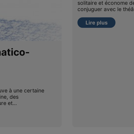
solitaire et économe 
conjuguer avec le thé
Lire plus
atico-
ouve à une certaine
ine, des
ure et…