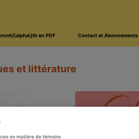
rom\(\alpha\)th en PDF
Contact et Abonnements
s et littérature
ces en matière de témoins