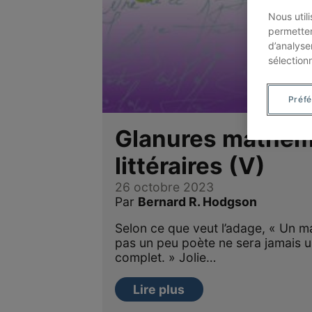
Nous util
permetten
d’analyse
sélection
Préf
Glanures mathém
littéraires (V)
26 octobre 2023
Par
Bernard R. Hodgson
Selon ce que veut l’adage, « Un ma
pas un peu poète ne sera jamais 
complet. » Jolie…
Lire plus