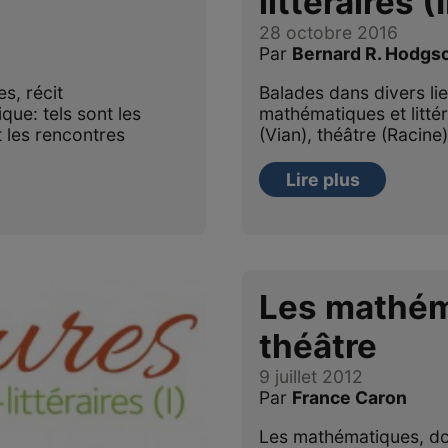
littéraires (I
28 octobre 2016
Par
Bernard R. Hodgs
, récit
Balades dans divers li
que: tels sont les
mathématiques et litte
nt les rencontres
(Vian), théâtre (Racine)
Lire plus
Les mathém
théâtre
9 juillet 2012
Par
France Caron
Les mathématiques, dont