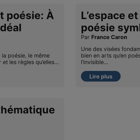
 poésie: À
L’espace et
idéal
poésie sym
Par
France Caron
Une des visées fondam
la poésie, le même
bien en arts qu’en poé
r et les règles qu’elles…
l’invisible…
Lire plus
athématique