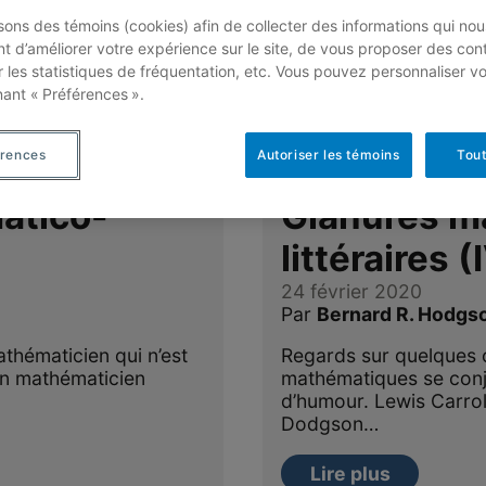
isons des témoins (cookies) afin de collecter des informations qui nou
t d’améliorer votre expérience sur le site, de vous proposer des con
r les statistiques de fréquentation, etc. Vous pouvez personnaliser v
nant « Préférences ».
érences
Autoriser les témoins
Tout
atico-
Glanures m
littéraires (
24 février 2020
Par
Bernard R. Hodgs
thématicien qui n’est
Regards sur quelques co
un mathématicien
mathématiques se con
d’humour. Lewis Carrol
Dodgson…
Lire plus