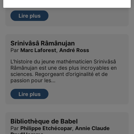
lui dis que…
Lire plus
Srinivâsâ Râmânujan
Par
Marc Laforest
,
André Ross
L’histoire du jeune mathématicien Srinivâsâ
Râmânujan est une des plus incroyables en
sciences. Regorgeant d’originalité et de
passion pour les…
Lire plus
Bibliothèque de Babel
Par
Philippe Etchécopar
,
Annie Claude