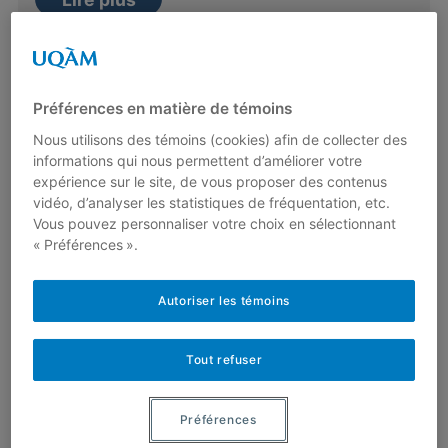
Des coquillages aux pelages
Préférences en matière de témoins
Par
Christiane Rousseau
Nous utilisons des témoins (cookies) afin de collecter des
En nous penchant sur les motifs des
informations qui nous permettent d’améliorer votre
coquillages, nous allons découvrir qu’il existe
expérience sur le site, de vous proposer des contenus
un lien avec les motifs des pelages…
vidéo, d’analyser les statistiques de fréquentation, etc.
Vous pouvez personnaliser votre choix en sélectionnant
Lire plus
« Préférences ».
Autoriser les témoins
Géométrie des nombres
Par
Marc Laforest
,
André Ross
Tout refuser
Le célèbre mathématicien anglais Hardy
raconte l’anecdote suivante : visitant le
Préférences
mathématicien indien Râmânujan à l’hôpital, je