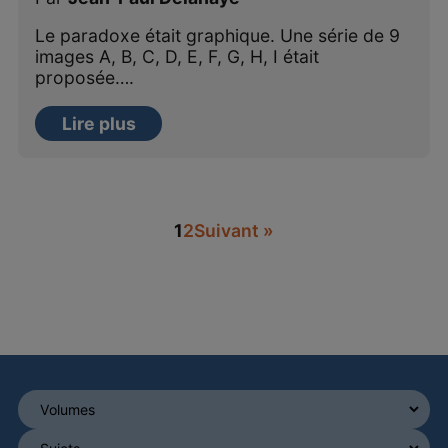
Le paradoxe était graphique. Une série de 9
images A, B, C, D, E, F, G, H, I était
proposée….
Lire plus
1
2
Suivant »