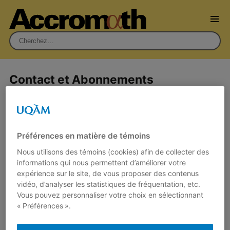
Rechercher :
Contact et Abonnements
Vos commentaires et vos contributions sont les
bienvenues. Merci de nous écrire à
haedrich.alexandra@uqam.ca
pour les
soumettre, pour vous abonner à la revue ou pour
Préférences en matière de témoins
signaler tout changement d’adresse. Pour vous
Nous utilisons des témoins (cookies) afin de collecter des
abonner à l’infolettre, merci de compléter le
informations qui nous permettent d’améliorer votre
formulaire
.
expérience sur le site, de vous proposer des contenus
vidéo, d’analyser les statistiques de fréquentation, etc.
Vous pouvez également nous contacter par la
Vous pouvez personnaliser votre choix en sélectionnant
poste à :
« Préférences ».
Accromath
Institut des sciences mathématiques