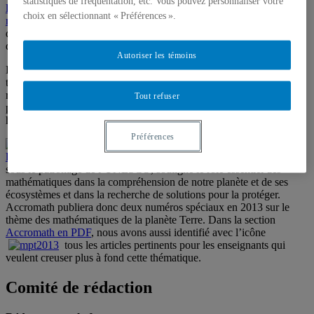
statistiques de fréquentation, etc. Vous pouvez personnaliser votre
l’Institut des sciences mathématiques
et le
Centre de recherches
choix en sélectionnant « Préférences ».
mathématiques
. S’adressant surtout aux étudiants et enseignants
d’école secondaire et de cégep, la revue est distribuée gratuitement
dans les écoles secondaires et les cégeps du Québec.
Autoriser les témoins
Le 15 juin 2012, Accromath a reçu le prix Anatole Decerf. Attribué
tous les deux ans par la Société mathématique de France, ce prix
récompense des travaux d’enseignement ou de vulgarisation de la
Tout refuser
pédagogie des mathématiques. Les membres du jury ont souligné la
haute qualité scientifique et pédagogique de la revue.
Préférences
Accromath est partenaire de
« Mathématiques de
la planète Terre 2013 »
(MPT 2013). Cette initiative internationale,
sous le patronage de l’UNESCO, souligne le rôle essentiel des
mathématiques dans la compréhension de notre planète et de ses
écosystèmes et dans la recherche de solutions pour la protéger.
Accromath publiera donc deux numéros spéciaux en 2013 sur le
thème des mathématiques de la planète Terre. Dans la section
Accromath en PDF
, nous avons aussi identifié avec l’icône
tous les articles pertinents pour les enseignants qui
veulent creuser plus à fond cette thématique.
Comité de rédaction