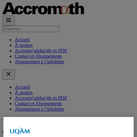
Rechercher :
Accueil
À propos
Accrom\(\alpha\)th en PDF
Contact et Abonnements
Abonnement à l’infolettre
Accueil
À propos
Accrom\(\alpha\)th en PDF
Contact et Abonnements
Abonnement à l’infolettre
Volume :
Volume 15.1 – hiver-printemps
2020