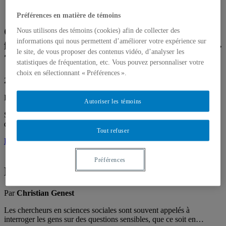
Préférences en matière de témoins
Quel calcul les compagnies aériennes
Nous utilisons des témoins (cookies) afin de collecter des
informations qui nous permettent d’améliorer votre expérience sur
font-elles pour contrôler le « surbooking »
le site, de vous proposer des contenus vidéo, d’analyser les
?
statistiques de fréquentation, etc. Vous pouvez personnaliser votre
choix en sélectionnant « Préférences ».
24 février 2020
Par
Claude Bélisle
,
Jean-Marie De Koninck
Autoriser les témoins
Supposons que vous lanciez un dé 5 fois. Quelle est la probabilité
que la face apparaisse exactement deux fois? C’est…
Tout refuser
Lire plus
Préférences
La méthode de Warner
Par
Christian Genest
Les chercheurs en sciences sociales sont souvent appelés à
interroger les gens sur des questions sensibles, que ce soit en…