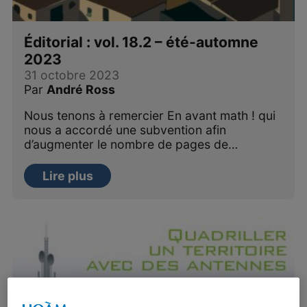
Éditorial : vol. 18.2 – été-automne
2023
31 octobre 2023
Par
André Ross
Nous tenons à remercier En avant math ! qui
nous a accordé une subvention afin
d’augmenter le nombre de pages de…
Lire plus