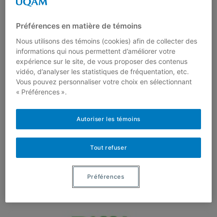
Préférences en matière de témoins
Nous utilisons des témoins (cookies) afin de collecter des
informations qui nous permettent d’améliorer votre
expérience sur le site, de vous proposer des contenus
vidéo, d’analyser les statistiques de fréquentation, etc.
Quadriller un territoire avec des
Vous pouvez personnaliser votre choix en sélectionnant
antennes
« Préférences ».
26 octobre 2023
Par
Christiane Rousseau
Autoriser les témoins
Comment disposer des antennes en
téléphonie mobile de telle sorte que toute
personne puisse avoir accès au signal en
Tout refuser
tout…
Préférences
Lire plus