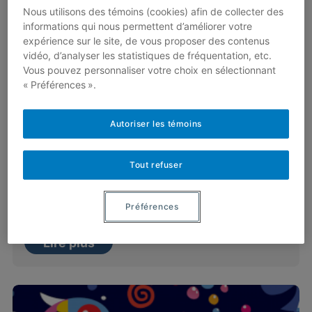
Nous utilisons des témoins (cookies) afin de collecter des
informations qui nous permettent d’améliorer votre
expérience sur le site, de vous proposer des contenus
vidéo, d’analyser les statistiques de fréquentation, etc.
Vous pouvez personnaliser votre choix en sélectionnant
« Préférences ».
Les modèles compartimentaux
Autoriser les témoins
Par
Christiane Rousseau
Les modèles compartimentaux, souvent
Tout refuser
utilisés en biologie mathématique sont des
simplifications, parfois drastiques, de la
Préférences
réalité. De telles simplifications permettent…
Lire plus