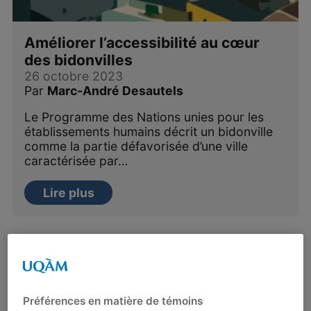
Améliorer l’accessibilité au cœur
des bidonvilles
26 octobre 2023
Par
Marc-André Desautels
Le Programme des Nations unies pour les
établissements humains décrit un bidonville
comme la partie défavorisée d’une ville
caractérisée par…
Lire plus
Préférences en matière de témoins