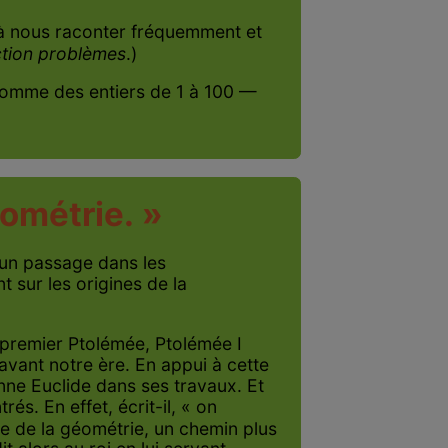
it à nous raconter fréquemment et
tion problèmes
.)
 somme des entiers de 1 à 100 —
éométrie. »
d’un passage dans les
t sur les origines de la
du premier Ptolémée, Ptolémée I
vant notre ère. En appui à cette
nne Euclide dans ses travaux. Et
s. En effet, écrit-il, « on
ge de la géométrie, un chemin plus