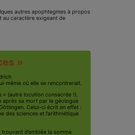
uelques autres apophtegmes à propos
t au caractère exigeant de
ces »
drich
ui-même où elle se rencontrerait.
 » (autre locution consacrée !),
n après sa mort par le géologue
tingen. Celui-ci écrit en effet :
 des sciences et l’arithmétique
s, trouvant d’emblée la somme