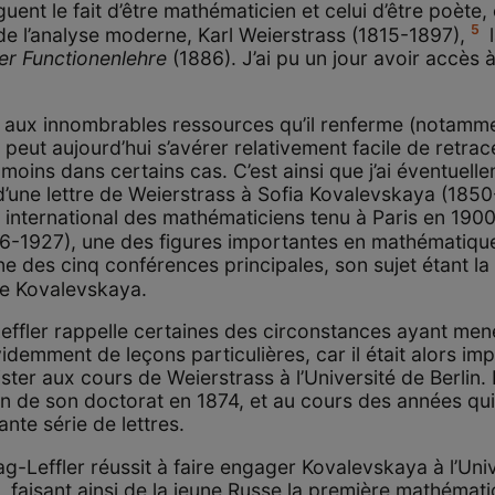
ent le fait d’être mathématicien et celui d’être poète,
5
de l’analyse moderne, Karl Weierstrass (1815-1897),
l
r Functionenlehre
(1886). J’ai pu un jour avoir accès à 
t aux innombrables ressources qu’il renferme (notamm
il peut aujourd’hui s’avérer relativement facile de retrac
 moins dans certains cas. C’est ainsi que j’ai éventuel
d’une lettre de Weierstrass à Sofia Kovalevskaya (1850
international des mathématiciens tenu à Paris en 190
46-1927), une des figures importantes en mathématiqu
’une des cinq conférences principales, son sujet étant 
te Kovalevskaya.
Leffler rappelle certaines des circonstances ayant men
évidemment de leçons particulières, car il était alors im
ister aux cours de Weierstrass à l’Université de Berlin.
 de son doctorat en 1874, et au cours des années qui s
te série de lettres.
g-Leffler réussit à faire engager Kovalevskaya à l’Uni
 faisant ainsi de la jeune Russe la première mathéma