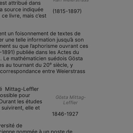
 est attribué dans
a source indiquée
(1815-1897)
ce livre, mais c’est
ent un foisonnement de textes de
er une telle information jusqu’à son
lement su que l’aphorisme ouvrant ces
-1891) publiée dans les Actes du
0. Le mathématicien suédois Gösta
e
es au tournant du 20
siècle, y
la correspondance entre Weierstrass
é Mittag-Leffler
possible pour
Gösta Mittag-
 Durant les études
Leffler
uivirent, elle et
1846-1927
versité de
ticienne nommée à un poste de