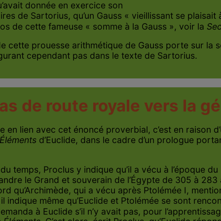
u’avait donnée en exercice son
res de Sartorius, qu’un Gauss « vieillissant se plaisa
os de cette fameuse « somme à la Gauss », voir la
Sec
de cette prouesse arithmétique de Gauss porte sur la
gurant cependant pas dans le texte de Sartorius.
 pas de route royale vers la g
de en lien avec cet énoncé proverbial, c’est en raison 
Éléments
d’Euclide, dans le cadre d’un prologue portan
le du temps, Proclus y indique qu’il a vécu à l’époque 
andre le Grand et souverain de l’Égypte de 305 à 283 a
bord qu’Archimède, qui a vécu après Ptolémée I, mentio
l indique même qu’Euclide et Ptolémée se sont rencontré
manda à Euclide s’il n’y avait pas, pour l’apprentissa