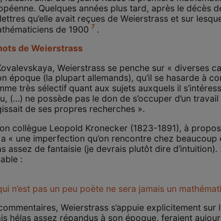
opéenne. Quelques années plus tard, après le décès de
ettres qu’elle avait reçues de Weierstrass et sur lesqu
7
athématiciens de 1900
.
mots de Weierstrass
 Kovalevskaya, Weierstrass se penche sur « diverses c
 époque (la plupart allemands), qu’il se hasarde à com
me très sélectif quant aux sujets auxquels il s’intéress
au, (…) ne possède pas le don de s’occuper d’un travail
agissait de ses propres recherches ».
son collègue Leopold Kronecker (1823-1891), à propo
il a « une imperfection qu’on rencontre chez beaucou
s assez de fantaisie (je devrais plutôt dire d’intuition).
able :
 qui n’est pas un peu poète ne sera jamais un mathémat
s commentaires, Weierstrass s’appuie explicitement sur 
is hélas assez répandus à son époque, feraient aujourd