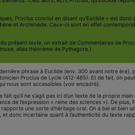
s
Éléments
. C’est alors, écrit Proclus, qu’Euclide répond
ues, Proclus conclut en disant qu’Euclide « est donc p
sthène et Archimède. Ceux-ci sont en effet contempora
n du présent texte, un extrait de
Commentaires
de Procl
énuse
, alias théorème de Pythagore.)
dernière phrase à Euclide (env. 300 avant notre ère), p
icien Proclus de Lycie (412-485). Et de fait, on peut 
qui nous sont accessibles (voir encadré).
e fait qu’il ne s’agit pas ici d’un texte de la propre main 
ce de l’expression « reine des sciences »). De plus, P
t rapporte une sorte d’héritage oral. On a bel et bien 
e, et donc incertaine quant à l’authenticité du texte rap