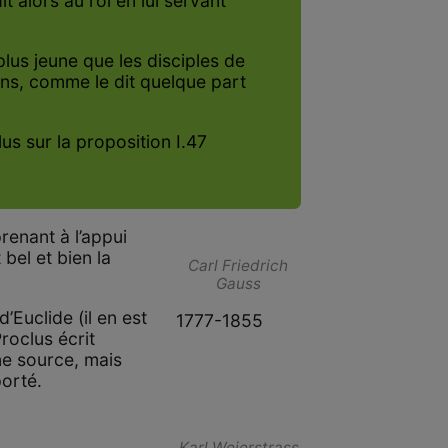
it alors au roi en lui servant
lus jeune que les disciples de
ins, comme le dit quelque part
us sur la proposition I.47
renant à l’appui
bel et bien la
Carl Friedrich
Gauss
d’Euclide (il en est
1777-1855
roclus écrit
une source, mais
porté.
Karl Weierstrass