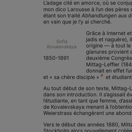
L’adage cité en amorce, où se conjugu
mon dico Larousse à l’un des pères 
étant son traité
Abhandlungen aus de
en vain que je l’y ai cherché.
Grâce à Internet e
jadis et naguère), 
Sofia
origine — à tout le
Kovalevskaya
glanures provient 
1850-1891
deuxième Congrès 
Mittag-Leffler (18
donnait en effet l
6
et « sa chère disciple »
et étudian
Au tout début de son texte, Mittag-
dans son introduction. Il s’agissait 
l’étudiante, en tant que femme, d’ass
de Kovalevskaya menant à l’obtention
Weierstrass échangèrent une abondan
Vers le début des années 1880, Mitta
Stockholm alors nouvellement créée,