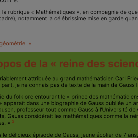
ncontré.
us la rubrique « Mathématiques », en compagnie de q
encadré), notamment la célébrissime mise en garde quan
 géométrie. »
opos de la « reine des scien
riablement attribuée au grand mathématicien Carl Frie
art, je ne connais pas de texte de la main de Gauss l
e du folklore entourant le « prince des mathématiciens
s » apparaît dans une biographie de Gauss publiée un a
sen, professeur tout comme Gauss à l’Université de Göt
s, Gauss considérait les mathématiques comme la reine
2
s. »
 le délicieux épisode de Gauss, jeune écolier de 7 an