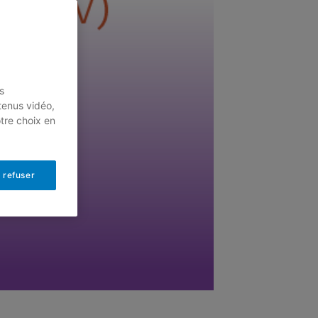
s
tenus vidéo,
otre choix en
 refuser