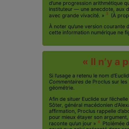
d’une progression arithmétique q
instituteur — une anecdote, aux di
3
avec grande vivacité. »
(À prop
À noter qu’une version courante 
cette information numérique ne fi
« Il n’y a
Si l’usage a retenu le nom d’Eucli
Commentaires
de Proclus sur les
géométrie.
Afin de situer Euclide sur l’échel
Sôter, général macédonien d’Alex
affirmation, Proclus rappelle d’a
pour mieux étayer son argument, i
4
raconte qu’un jour »
Ptolémée de