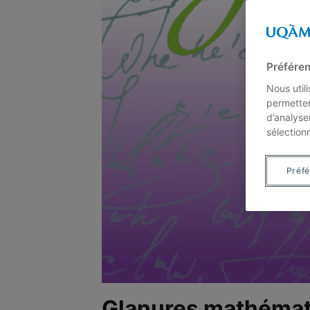
Préféren
Nous util
permetten
d’analyse
sélection
Préf
Glanures mathémati