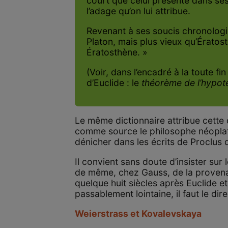
court que celui présenté dans se
l’adage qu’on lui attribue.
Revenant à ses soucis chronologiq
Platon, mais plus vieux qu’Érato
Ératosthène. »
(Voir, dans l’encadré à la toute fi
d’Euclide : le
théorème de l’hypot
Le même dictionnaire attribue cette 
comme source le philosophe néoplaton
dénicher dans les écrits de Proclus 
Il convient sans doute d’insister sur l
de même, chez Gauss, de la provenan
quelque huit siècles après Euclide e
passablement lointaine, il faut le dir
Weierstrass et Kovalevskaya