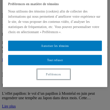
Préférences en matière de témoins
Nous utilisons des témoins (cookies) afin de collecter des
Éditorial : Vol. 6, hiver-printemps 2011
informations qui nous permettent d’améliorer votre expérience sur
le site, de vous proposer des contenus vidéo, d’analyser les
3 janvier 2011
statistiques de fréquentation, etc. Vous pouvez personnaliser votre
choix en sélectionnant « Préférences ».
Par
André Ross
Dans ce numéro, le thème est Changements climatiques et
Autoriser les témoins
développement durable. Quel est le lien avec Accromath? Christiane
Rousseau répond…
Lire plus
Tout refuser
L’effet papillon
Préférences
Par
Christiane Rousseau
L’effet papillon: le vol d’un papillon à Montréal en juin peut
engendrer une tempête au Japon dans deux mois. Cette…
Lire plus