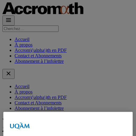
Rechercher :
Accueil
À propos
Accrom\(\alpha\)th en PDF
Contact et Abonnements
Abonnement à l’infolettre
Accueil
À propos
Accrom\(\alpha\)th en PDF
Contact et Abonnements
Abonnement à l’infolettre
Volume :
Volume 6.1 – hiver-printemps
2011