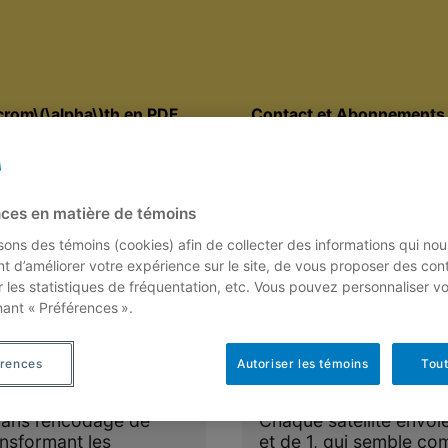
rom\(\alpha\)th en PDF
Contact et Abonnements
e
ces en matière de témoins
isons des témoins (cookies) afin de collecter des informations qui nou
t d’améliorer votre expérience sur le site, de vous proposer des con
r les statistiques de fréquentation, etc. Vous pouvez personnaliser v
nant « Préférences ».
s d’erreurs
Signal du 
8 juillet 2006
érences
Autoriser les témoins
Tout
Par
Christiane Rouss
ans l’encodage de
Chaque satellite envo
ransformant les
et de 1, qui semble co