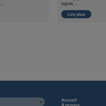
t…
signal,…
Lire plus
Accueil
À propos