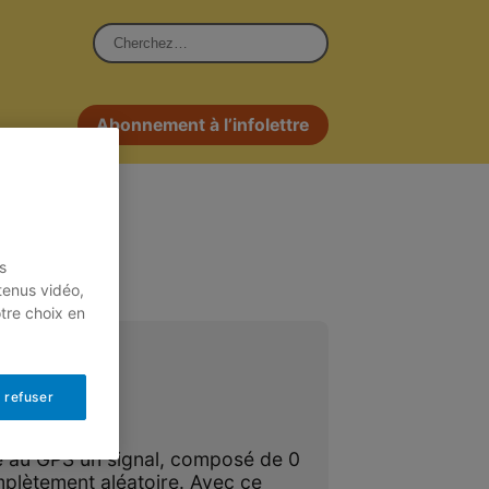
Rechercher :
Abonnement à l’infolettre
s
tenus vidéo,
otre choix en
GPS
 refuser
eau
ie au GPS un signal, composé de 0
mplètement aléatoire. Avec ce