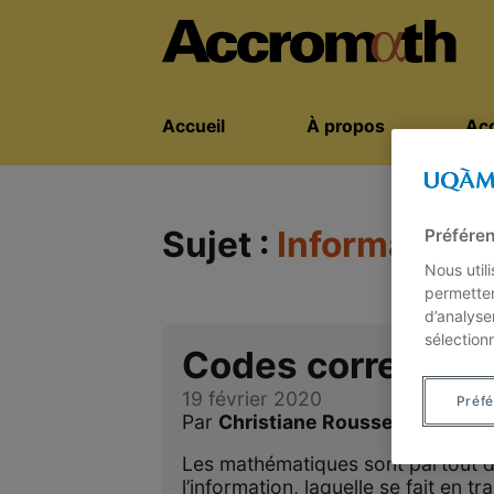
Accueil
À propos
Acc
Sujet :
Informatiqu
Préféren
Nous util
permetten
d’analyse
sélection
Codes correcteur
19 février 2020
Préf
Par
Christiane Rousseau
Les mathématiques sont partout d
l’information, laquelle se fait en t