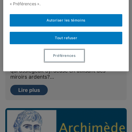
« Préférences ».
Autoriser les témoins
Tout refuser
Miroirs ardents
Par
Christiane Rousseau
,
Yvan Saint-Aubin
Préférences
Peut-on croire la légende selon laquelle
Archimède aurait enflammé la flotte romaine
qui assiégeait Syracuse en utilisant des
miroirs ardents?…
Lire plus