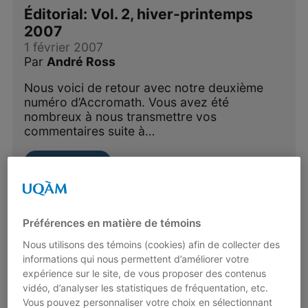
Éditorial: Vol. 2, hiver-printemps
2007
1 février 2007
Par
André Ross
Nous voici de retour avec notre deuxième
numéro d’Accromath. Vous avez été
nombreux à nous transmettre vos
commentaires suite à…
Lire plus
Préférences en matière de témoins
Nous utilisons des témoins (cookies) afin de collecter des
informations qui nous permettent d’améliorer votre
expérience sur le site, de vous proposer des contenus
vidéo, d’analyser les statistiques de fréquentation, etc.
Vous pouvez personnaliser votre choix en sélectionnant