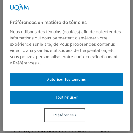
Lire plus
Préférences en matière de témoins
Nous utilisons des témoins (cookies) afin de collecter des
Quel est l’empilement le plus
informations qui nous permettent d’améliorer votre
dense?
expérience sur le site, de vous proposer des contenus
Par
Christiane Rousseau
vidéo, d’analyser les statistiques de fréquentation, etc.
Vous pouvez personnaliser votre choix en sélectionnant
Vous ouvrez une boîte neuve et pourtant elle
« Préférences ».
ne semble pas pleine. La boîte a été secouée
et le contenu…
Autoriser les témoins
Lire plus
Tout refuser
La fibration de Hopf
Préférences
Par
Yvan Saint-Aubin
En 1931, le mathématicien allemand Heinz