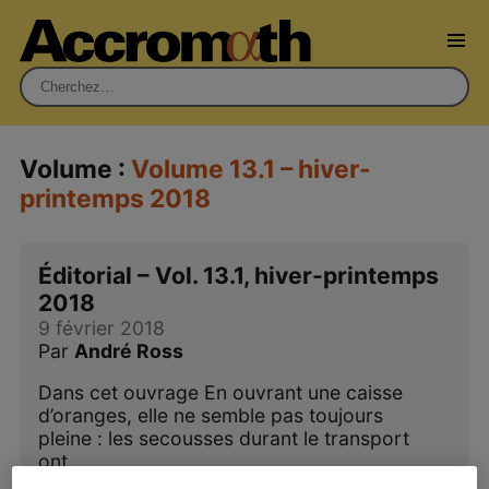
Rechercher :
Volume :
Volume 13.1 – hiver-
printemps 2018
Éditorial – Vol. 13.1, hiver-printemps
2018
9 février 2018
Par
André Ross
Dans cet ouvrage En ouvrant une caisse
d’oranges, elle ne semble pas toujours
pleine : les secousses durant le transport
ont…