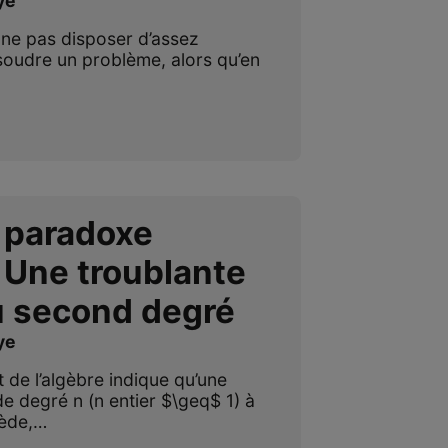
ye
e ne pas disposer d’assez
soudre un problème, alors qu’en
 paradoxe
 Une troublante
u second degré
ye
de l’algèbre indique qu’une
e degré n (n entier $\geq$ 1) à
sède,…