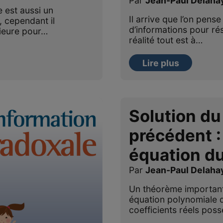
Par
Jean-Paul Delaha
 est aussi un
Il arrive que l’on pens
, cependant il
d’informations pour ré
rieure pour…
réalité tout est à…
Lire plus
Solution du
précédent :
équation d
Par
Jean-Paul Delaha
Un théorème important 
équation polynomiale d
coefficients réels pos