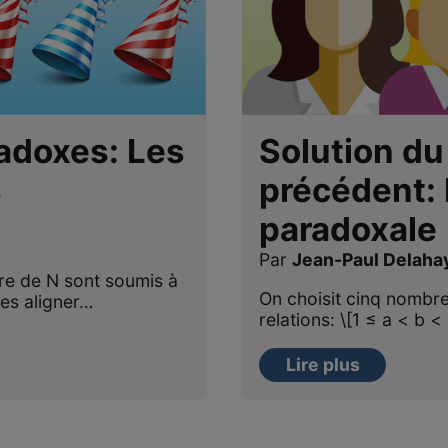
adoxes: Les
Solution du
s
précédent: 
paradoxale
Par
Jean-Paul Delaha
re de N sont soumis à
On choisit cinq nombres 
les aligner…
relations: \[1 ≤ a < b <
Lire plus