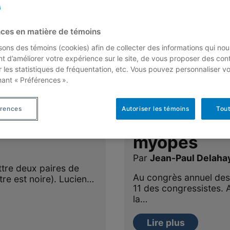
ces en matière de témoins
isons des témoins (cookies) afin de collecter des informations qui nou
t d’améliorer votre expérience sur le site, de vous proposer des con
r les statistiques de fréquentation, etc. Vous pouvez personnaliser v
nant « Préférences ».
adoxes: Les
Solution du
érences
Autoriser les témoins
Tout
haussettes
précédent:
myopes
Par
Jean-Paul Delaha
ettre deux paires de
Au congrès annuel des
utre est noire). Lucien…
11 des congressistes.
la…
Lire plus