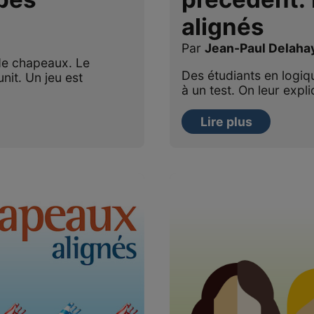
alignés
Par
Jean-Paul Delaha
 de chapeaux. Le
Des étudiants en logi
it. Un jeu est
à un test. On leur expl
Lire plus