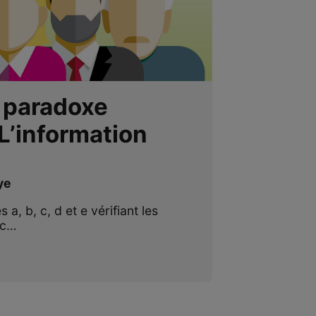
 paradoxe
L’information
ye
a, b, c, d et e vérifiant les
 c…