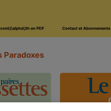
rom\(\alpha\)th en PDF
Contact et Abonnements
s Paradoxes