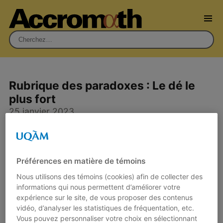
Rechercher :
Rubrique des paradoxes : Le dé le
plus fort
25 janvier 2023
Par
Jean-Paul Delahaye
Volume 18.1 - hiver-printemps 2023
Rubrique des Paradoxes
Préférences en matière de témoins
Nous utilisons des témoins (cookies) afin de collecter des
informations qui nous permettent d’améliorer votre
Le jeu des trois dés est un jeu à deux joueurs
expérience sur le site, de vous proposer des contenus
dont les règles sont les suivantes.
vidéo, d’analyser les statistiques de fréquentation, etc.
Vous pouvez personnaliser votre choix en sélectionnant
On dispose de trois dés entièrement blancs ayant