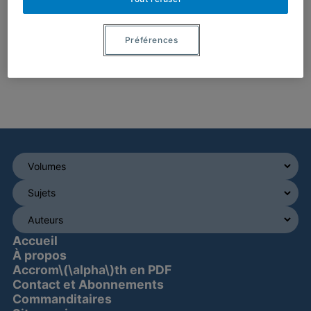
Préférences
Accueil
À propos
Accrom\(\alpha\)th en PDF
Contact et Abonnements
Commanditaires