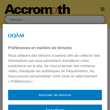
Rechercher :
Sujet :
Mathématiques et santé
publique
Préférences en matière de témoins
Nous utilisons des témoins (cookies) afin de collecter des
informations qui nous permettent d’améliorer votre
Statistique et santé publique
expérience sur le site, de vous proposer des contenus
22 février 2021
vidéo, d’analyser les statistiques de fréquentation, etc.
Par
André Ross
Vous pouvez personnaliser votre choix en sélectionnant
« Préférences ».
Au cours des derniers mois, les méthodes
statistiques ont permis d’orienter la mise en
place des mesures de santé publique….
Autoriser les témoins
Lire plus
Tout refuser