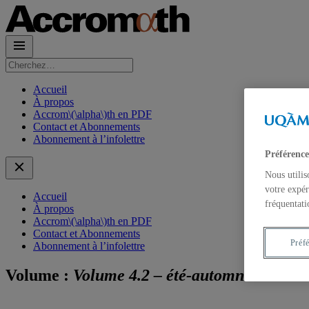
Rechercher :
Accueil
À propos
Accrom\(\alpha\)th en PDF
Contact et Abonnements
Abonnement à l’infolettre
Préférence
Nous utilis
votre expér
Accueil
fréquentati
À propos
Accrom\(\alpha\)th en PDF
Contact et Abonnements
Préf
Abonnement à l’infolettre
Volume :
Volume 4.2 – été-automne 2009