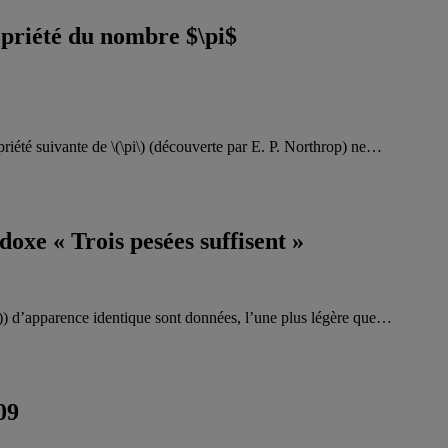
opriété du nombre $\pi$
priété suivante de \(\pi\) (découverte par E. P. Northrop) ne…
oxe « Trois pesées suffisent »
)) d’apparence identique sont données, l’une plus légère que…
09