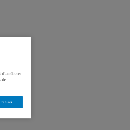
t d’améliorer
s de
 refuser