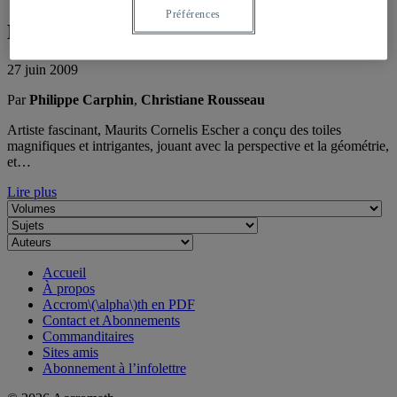
Préférences
Mystérieuse lithographie d’Escher
27 juin 2009
Par
Philippe Carphin
,
Christiane Rousseau
Artiste fascinant, Maurits Cornelis Escher a conçu des toiles
magnifiques et intrigantes, jouant avec la perspective et la géométrie,
et…
Lire plus
Accueil
À propos
Accrom\(\alpha\)th en PDF
Contact et Abonnements
Commanditaires
Sites amis
Abonnement à l’infolettre