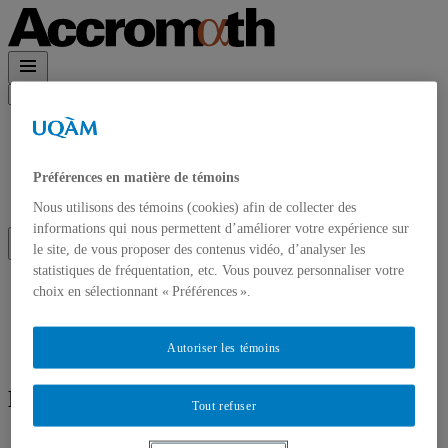
Rechercher :
Accueil
À propos
Accrom\(\alpha\)th en PDF
Préférences en matière de témoins
Contact et Abonnements
Abonnement à l’infolettre
Nous utilisons des témoins (cookies) afin de collecter des
informations qui nous permettent d’améliorer votre expérience sur
le site, de vous proposer des contenus vidéo, d’analyser les
statistiques de fréquentation, etc. Vous pouvez personnaliser votre
Accueil
choix en sélectionnant « Préférences ».
À propos
Accrom\(\alpha\)th en PDF
Contact et Abonnements
Autoriser les témoins
Abonnement à l’infolettre
Écrit par
Philippe Carphin
Tout refuser