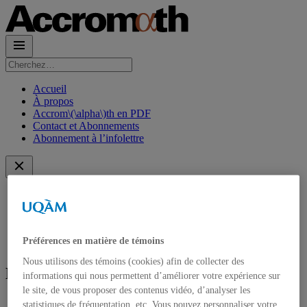
Rechercher :
Accueil
À propos
Accrom\(\alpha\)th en PDF
Contact et Abonnements
Abonnement à l’infolettre
Accueil
À propos
Accrom\(\alpha\)th en PDF
Contact et Abonnements
Préférences en matière de témoins
Abonnement à l’infolettre
Nous utilisons des témoins (cookies) afin de collecter des
Écrit par
France Caron
informations qui nous permettent d’améliorer votre expérience sur
le site, de vous proposer des contenus vidéo, d’analyser les
statistiques de fréquentation, etc. Vous pouvez personnaliser votre