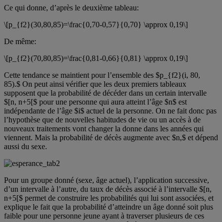
Ce qui donne, d’après le deuxième tableau:
\[p_{f2}(30,80,85)=\frac{0,70-0,57}{0,70} \approx 0,19\]
De même:
\[p_{f2}(70,80,85)=\frac{0,81-0,66}{0,81} \approx 0,19\]
Cette tendance se maintient pour l’ensemble des $p_{f2}(i, 80,
85).$ On peut ainsi vérifier que les deux premiers tableaux
supposent que la probabilité de décéder dans un certain intervalle
$[n, n+5[$ pour une personne qui aura atteint l’âge $n$ est
indépendante de l’âge $i$ actuel de la personne. On ne fait donc pas
l’hypothèse que de nouvelles habitudes de vie ou un accès à de
nouveaux traitements vont changer la donne dans les années qui
viennent. Mais la probabilité de décès augmente avec $n,$ et dépend
aussi du sexe.
Pour un groupe donné (sexe, âge actuel), l’application successive,
d’un intervalle à l’autre, du taux de décès associé à l’intervalle $[n,
n+5[$ permet de construire les probabilités qui lui sont associées, et
explique le fait que la probabilité d’atteindre un âge donné soit plus
faible pour une personne jeune ayant à traverser plusieurs de ces