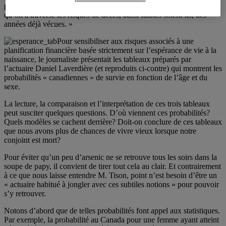
plus nos chances d’atteindre un âge canonique augmentent, parce
qu’on a traversé les risques de décès, aussi faibles soient-ils, des
années déjà vécues. »
Pour sensibiliser aux risques associés à une
planification financière basée strictement sur l’espérance de vie à la
naissance, le journaliste présentait les tableaux préparés par
l’actuaire Daniel Laverdière (et reproduits ci-contre) qui montrent les
probabilités « canadiennes » de survie en fonction de l’âge et du
sexe.
La lecture, la comparaison et l’interprétation de ces trois tableaux
peut susciter quelques questions. D’où viennent ces probabilités?
Quels modèles se cachent derrière? Doit-on conclure de ces tableaux
que nous avons plus de chances de vivre vieux lorsque notre
conjoint est mort?
Pour éviter qu’un peu d’arsenic ne se retrouve tous les soirs dans la
soupe de papy, il convient de tirer tout cela au clair. Et contrairement
à ce que nous laisse entendre M. Tison, point n’est besoin d’être un
« actuaire habitué à jongler avec ces subtiles notions » pour pouvoir
s’y retrouver.
Notons d’abord que de telles probabilités font appel aux statistiques.
Par exemple, la probabilité au Canada pour une femme ayant atteint