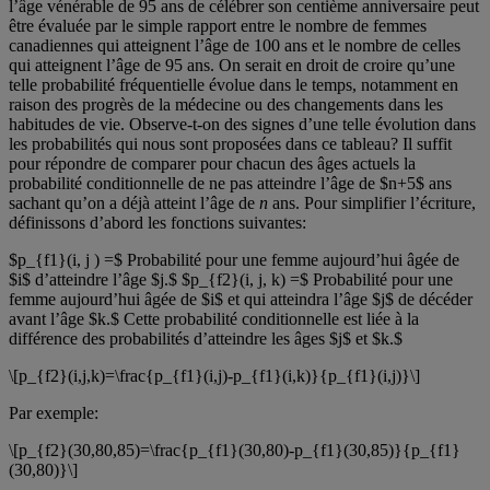
l’âge vénérable de 95 ans de célébrer son centième anniversaire peut
être évaluée par le simple rapport entre le nombre de femmes
canadiennes qui atteignent l’âge de 100 ans et le nombre de celles
qui atteignent l’âge de 95 ans. On serait en droit de croire qu’une
telle probabilité fréquentielle évolue dans le temps, notamment en
raison des progrès de la médecine ou des changements dans les
habitudes de vie. Observe-t-on des signes d’une telle évolution dans
les probabilités qui nous sont proposées dans ce tableau? Il suffit
pour répondre de comparer pour chacun des âges actuels la
probabilité conditionnelle de ne pas atteindre l’âge de $n+5$ ans
sachant qu’on a déjà atteint l’âge de
n
ans. Pour simplifier l’écriture,
définissons d’abord les fonctions suivantes:
$p_{f1}(i, j ) =$ Probabilité pour une femme aujourd’hui âgée de
$i$ d’atteindre l’âge $j.$ $p_{f2}(i, j, k) =$ Probabilité pour une
femme aujourd’hui âgée de $i$ et qui atteindra l’âge $j$ de décéder
avant l’âge $k.$ Cette probabilité conditionnelle est liée à la
différence des probabilités d’atteindre les âges $j$ et $k.$
\[p_{f2}(i,j,k)=\frac{p_{f1}(i,j)-p_{f1}(i,k)}{p_{f1}(i,j)}\]
Par exemple:
\[p_{f2}(30,80,85)=\frac{p_{f1}(30,80)-p_{f1}(30,85)}{p_{f1}
(30,80)}\]