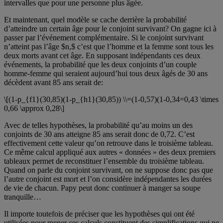
intervalles que pour une personne plus âgée.
Et maintenant, quel modèle se cache derrière la probabilité
d’atteindre un certain âge pour le conjoint survivant? On gagne ici à
passer par l’événement complémentaire. Si le conjoint survivant
n’atteint pas l’âge $n,$ c’est que l’homme et la femme sont tous les
deux morts avant cet âge. En supposant indépendants ces deux
événements, la probabilité que les deux conjoints d’un couple
homme-femme qui seraient aujourd’hui tous deux âgés de 30 ans
décèdent avant 85 ans serait de:
\[(1-p_{f1}(30,85)(1-p_{h1}(30,85)) \\=(1-0,57)(1-0,34=0,43 \times
0,66 \approx 0,28\]
Avec de telles hypothèses, la probabilité qu’au moins un des
conjoints de 30 ans atteigne 85 ans serait donc de 0,72. C’est
effectivement cette valeur qu’on retrouve dans le troisième tableau.
Ce même calcul appliqué aux autres « données » des deux premiers
tableaux permet de reconstituer l’ensemble du troisième tableau.
Quand on parle du conjoint survivant, on ne suppose donc pas que
l’autre conjoint est mort et l’on considère indépendantes les durées
de vie de chacun. Papy peut donc continuer à manger sa soupe
tranquille…
Il importe toutefois de préciser que les hypothèses qui ont été
utilisées pour mener ces calculs constituent des simplifications qui ne