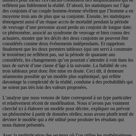
reflètent pas fidèlement la réalité. D’abord, les statistiques sur l’âge
des conjoints d’un couple homme-femme révèlent que l’homme a en
moyenne trois ans de plus que sa conjointe. Ensuite, les statistiques
témoignent aussi d’un risque accru de mortalité pendant la période
de veuvage d’une personne ayant perdu un conjoint de longue date;
ce phénomène, associé au syndrome de veuvage et bien connu des
actuaires, montre que les décès des deux conjoints ne peuvent être
considérés comme deux événements indépendants. Et rappelons
finalement que les deux premiers tableaux (qui ont servi à construire
le troisième) ne reflètent pas, sur la période de quarante ans
considérée, les changements qu’on pourrait s’attendre à voir dans les
taux de survie d’une classe d’âge à la suivante. La fiabilité de ces
trois tableaux peut donc être mise en doute. Ceci dit, il demeure
néanmoins possible qu’un modèle plus sophistiqué, qui reflète
davantage la complexité de la réalité, conduise à des probabilités qui
ne soient pas très loin des valeurs proposées.
L’analyse que nous venons de faire correspond à un type particulier
et relativement récent de modélisation. Nous n’avons pas vraiment
cherché ici à élaborer un modèle pour décrire, expliquer ou prévoir
un phénomène à partir de données réelles; nous avons plutôt tenté de
deviner le modèle qui a été utilisé pour produire les résultats qui
nous étaient présentés.
Avec la multiplication des secteurs où l’on utilise les mathématiques