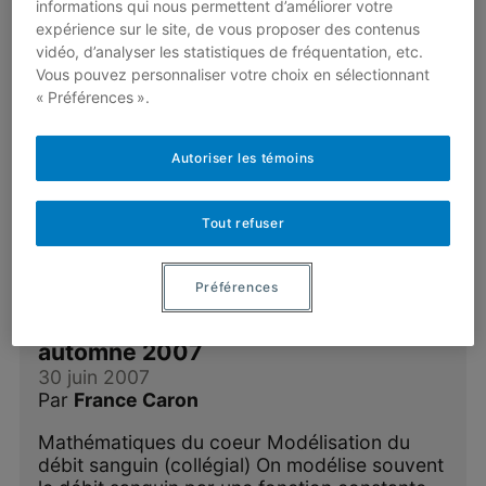
informations qui nous permettent d’améliorer votre
expérience sur le site, de vous proposer des contenus
Au-delà des espérances de vie
vidéo, d’analyser les statistiques de fréquentation, etc.
Par
France Caron
Vous pouvez personnaliser votre choix en sélectionnant
« Préférences ».
Comment pouvons-nous évaluer nos
chances d’atteindre un certain âge? Est-il peu
probable de vivre plus vieux que l’espérance
Autoriser les témoins
de vie?…
Tout refuser
Lire plus
Préférences
Section problèmes : Vol. 2, été-
automne 2007
30 juin 2007
Par
France Caron
Mathématiques du coeur Modélisation du
débit sanguin (collégial) On modélise souvent