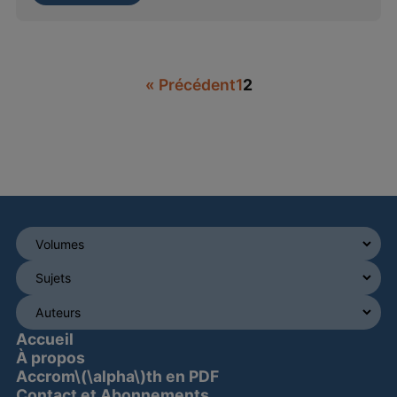
« Précédent
1
2
Accueil
À propos
Accrom\(\alpha\)th en PDF
Contact et Abonnements