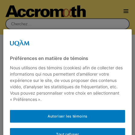
Rechercher :
Sujet :
Analyse
Préférences en matière de témoins
Des fonctions… déroutantes
Nous utilisons des témoins (cookies) afin de collecter des
informations qui nous permettent d’améliorer votre
26 septembre 2013
expérience sur le site, de vous proposer des contenus
Par
Laurent Pelletier
vidéo, d’analyser les statistiques de fréquentation, etc.
Comment une fonction peut-elle être jolie et
Vous pouvez personnaliser votre choix en sélectionnant
monstrueusement complexe? Si alléchante au
« Préférences ».
premier coup d’œil et déroutante dans ses
détails?…
Autoriser les témoins
Lire plus
Tout refuser