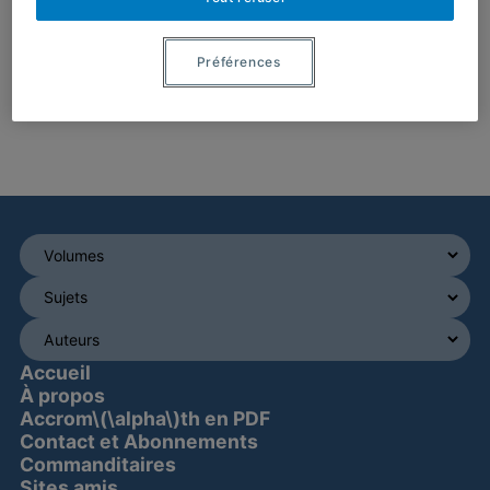
Préférences
Accueil
À propos
Accrom\(\alpha\)th en PDF
Contact et Abonnements
Commanditaires
Sites amis