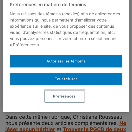
2024
Préférences en matière de témoins
10 décembre 2024
Nous utilisons des témoins (cookies) afin de collecter des
Par
André Ross
informations qui nous permettent d’améliorer votre
Volume 19.2 - été-automne 2024
expérience sur le site, de vous proposer des contenus
vidéo, d’analyser les statistiques de fréquentation, etc.
Éditorial
Vous pouvez personnaliser votre choix en sélectionnant
« Préférences ».
Dans le
Timée
de Platon est apparu un problème
Autoriser les témoins
intéressant qui occupe les mathématiciens
depuis : celui des pavages (voir
https://www.youtube.com/@Accromath/featur
Tout refuser
ed
). Les pensées de Platon sont présentées dans
les Accro-flashs
Les quatre éléments
d’Empédocle
et
Les cinq corps réguliers de
Préférences
Platon
, comme introduction à ce numéro sur les
pavages.
Dans cette même rubrique, Christiane Rousseau
nous présente deux articles complémentaires,
Ne
léser aucun héritier
et
Trouver le PGCD de deux