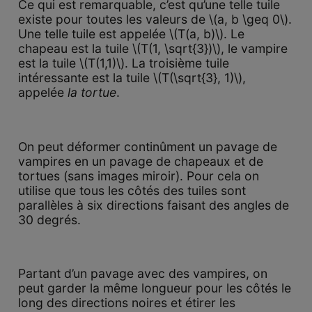
Ce qui est remarquable, c’est qu’une telle tuile
existe pour toutes les valeurs de \(a, b \geq 0\).
Une telle tuile est appelée \(T(a, b)\). Le
chapeau est la tuile \(T(1, \sqrt{3})\), le vampire
est la tuile \(T(1,1)\). La troisième tuile
intéressante est la tuile \(T(\sqrt{3}, 1)\),
appelée
la tortue
.
On peut déformer continûment un pavage de
vampires en un pavage de chapeaux et de
tortues (sans images miroir). Pour cela on
utilise que tous les côtés des tuiles sont
parallèles à six directions faisant des angles de
30 degrés.
Partant d’un pavage avec des vampires, on
peut garder la même longueur pour les côtés le
long des directions noires et étirer les