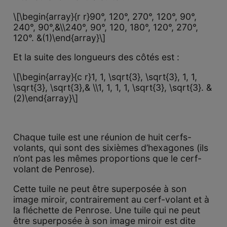
\[\begin{array}{r r}90°, 120°, 270°, 120°, 90°,
240°, 90°,&\\240°, 90°, 120, 180°, 120°, 270°,
120°. &(1)\end{array}\]
Et la suite des longueurs des côtés est :
\[\begin{array}{c r}1, 1, \sqrt{3}, \sqrt{3}, 1, 1,
\sqrt{3}, \sqrt{3},& \\1, 1, 1, 1, \sqrt{3}, \sqrt{3}. &
(2)\end{array}\]
Chaque tuile est une réunion de huit cerfs-
volants, qui sont des sixièmes d’hexagones (ils
n’ont pas les mêmes proportions que le cerf-
volant de Penrose).
Cette tuile ne peut être superposée à son
image miroir, contrairement au cerf-volant et à
la fléchette de Penrose. Une tuile qui ne peut
être superposée à son image miroir est dite