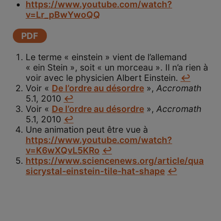
https://www.youtube.com/watch?
v=Lr_pBwYwoQQ
PDF
Le terme « einstein » vient de l’allemand
« ein Stein », soit « un morceau ». Il n’a rien à
voir avec le physicien Albert Einstein.
↩
Voir «
De l’ordre au désordre
»,
Accromath
5.1, 2010
↩
Voir «
De l’ordre au désordre
»,
Accromath
5.1, 2010
↩
Une animation peut être vue à
https://www.youtube.com/watch?
v=K6wXQvL5KRo
↩
https://www.sciencenews.org/article/qua
sicrystal-einstein-tile-hat-shape
↩