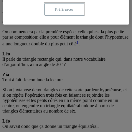
Oui, je suis impatient !
Préférences
Zia
Il prétendait que tout avait commencé à partir de triangles
élémentaires, il écrit :
On commencera par la première espèce, celle qui est la plus petite
par sa composition; elle a pour élément le triangle dont l’hypoténuse
1
a une longueur double du plus petit côté
.
Léo
Il parle du triangle rectangle qui, dans notre vocabulaire
d’aujourd’hui, a un angle de 30° ?
Zia
Tout à fait. Je continue la lecture.
Si on juxtapose deux triangles de cette sorte par leur hypoténuse, et
si on répète l’opération trois fois en faisant se rejoindre les
hypoténuses et les petits côtés en un même point comme en un
centre, on engendre un triangle équilatéral unique à partir de
triangles élémentaires au nombre de six.
Léo
On savait donc que ça donne un triangle équilatéral.