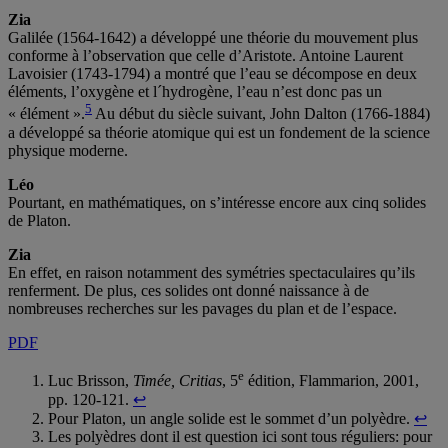
Zia
Galilée (1564-1642) a développé une théorie du mouvement plus
conforme à l’observation que celle d’Aristote. Antoine Laurent
Lavoisier (1743-1794) a montré que l’eau se décompose en deux
éléments, l’oxygène et l´hydrogène, l’eau n’est donc pas un
5
« élément ».
Au début du siècle suivant, John Dalton (1766-1884)
a développé sa théorie atomique qui est un fondement de la science
physique moderne.
Léo
Pourtant, en mathématiques, on s’intéresse encore aux cinq solides
de Platon.
Zia
En effet, en raison notamment des symétries spectaculaires qu’ils
renferment. De plus, ces solides ont donné naissance à de
nombreuses recherches sur les pavages du plan et de l’espace.
PDF
e
Luc Brisson,
Timée, Critias
, 5
édition, Flammarion, 2001,
pp. 120-121.
↩
Pour Platon, un angle solide est le sommet d’un polyèdre.
↩
Les polyèdres dont il est question ici sont tous réguliers: pour