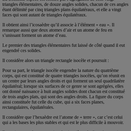
triangles élémentaires, de douze angles solides, chacun de ces angles
étant délimité par cinq triangles plans équilatéraux, et elle a vingt
faces qui sont autant de triangles équilatéraux.
Il obtient ainsi l’icosaèdre qu’il associe à l’élément « eau ». Il
remarque aussi que deux atomes d’air et un atome de feu en
s’unissant forment un atome d’eau.
Le premier des triangles élémentaires fut laissé de côté quand il eut
engendré ces solides.
Il considère alors un triangle rectangle isocèle et poursuit :
Pour sa part, le triangle isocèle engendre la nature du quatrième
corps, qui est constitué de quatre triangles isocèles, qu’on réunit en
un centre par leurs angles droits et qui forment un seul quadrilatère
équilatéral; lorsque six surfaces de ce genre se sont agrégées, elles
ont donné naissance à huit angles solides dont chacun est constitué
de trois angles plats, qui sont des angles droits. La figure du corps
ainsi constituée fut celle du cube, qui a six faces planes,
rectangulaires, équilatérales.
Il considère que l’hexaèdre est l’atome de « terre », car c’est celui
qui a les bases les plus stables et qui est le plus difficile à mouvoir.