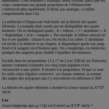
rapidement. Cette tendance s’explique, selon Aristote, parce que les
corps comportant une grande proportion de l’élément terre
s’enfoncent plus rapidement. Il étend, par analogie, ce même
comportement dans l’air.
La médecine d’Hippocrate était basée sur la théorie des quatre
éléments. La maladie était causée par un déséquilibre des quatre
humeurs. On en distinguait quatre : le « bilieux », l’« atrabilaire », le
« flegmatique » et le « sanguin ». Par exemple, le bilieux associé au
feu et ses qualités : chaud et sec; est enclin à la colère. L’atrabilaire
est enclin à la tristesse et au chagrin, le flegmatique garde son sang-
froid et le sanguin est d’humeur gaie. On a longtemps, en médecine,
pratiqué des saignées pour rétablir l’équilibre des humeurs.
Euclide dans les propositions 13 à 17 du Livre XIII de ses
Éléments
,
montre comment construire ces cinq corps réguliers et les
circonscrire à une sphère. Il montre à la proposition 18 que ce sont
les seuls corps réguliers convexes : en chaque sommet, la somme
des angles des polygones qui s’y rencontrent est inférieure à 360°.
e
La théorie des quatre éléments a dominé la science jusqu’au XVII
siècle.
Léo
e
Aussi longtemps que ça ? Qu’est-il arrivé au XVII
siècle ?