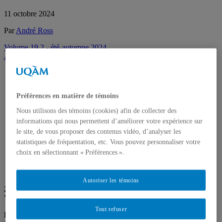
11 octobre 2024
Par
André Ross
Volume 19.2 - été-automne 2024
Accro-flashs
Platon
Préférences en matière de témoins
-427 à -347
Nous utilisons des témoins (cookies) afin de collecter des
Le pythagoricien Archytas de Tarente a initié
informations qui nous permettent d’améliorer votre expérience sur
Platon aux cinq corps que l’on désigne
le site, de vous proposer des contenus vidéo, d’analyser les
maintenant sous l’appellation
corps
(ou
statistiques de fréquentation, etc. Vous pouvez personnaliser votre
solides
)
réguliers de Platon
. Zia nous raconte
choix en sélectionnant « Préférences ».
comment Platon a utilisé ces formes pour
décrire l’univers.
Autoriser les témoins
Zia
Veux-tu savoir comment Platon concevait la création de l’univers ?
Tout refuser
Léo