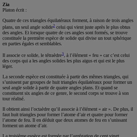
Zia
Platon écrit :
Quatre de ces triangles équilatéraux forment, à raison de trois angles
2
plans, un seul angle solide
celui qui vient juste après le plus obtus
des angles. Et lorsque quatre de ces angles sont formés, se trouve
constituée la première espèce de solide qui divise un tout sphérique
en parties égales et semblables.
3
Il associe ce solide, le tétraèdre
, à l’élément « feu » car c’est celui
des corps qui a les angles solides les plus aigus et qui est le plus
léger.
La seconde espèce est constituée à partir des mêmes triangles, qui
s’unissent par groupes de huit triangles équilatéraux pour former un
seul angle solide à partir de quatre angles plans. Et quand se
constituent six angles de ce genre, le second corps se trouve à son
tour réalisé.
Il obtient ainsi l’octaèdre qu’il associe à l’élément « air ». De plus, il
faut huit triangles pour former l’atome d’air et quatre pour former
l’atome de feu. Il en déduit que deux atomes de feu en s’unissant
forment un atome d’air.
La troisième espèce est formée par l’agrégation de cent vingt