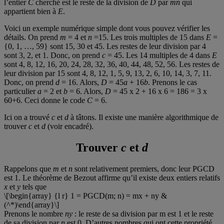
l’entier
C
cherché est le reste de la division de
D
par
mn
qui
appartient bien à
E
.
Voici un exemple numérique simple dont vous pouvez vérifier les
détails. On prend
m
= 4 et
n
=15. Les trois multiples de 15 dans
E
=
{0, 1, …, 59} sont 15, 30 et 45. Les restes de leur division par 4
sont 3, 2, et 1. Donc, on prend
c
= 45. Les 14 multiples de 4 dans
E
sont 4, 8, 12, 16, 20, 24, 28, 32, 36, 40, 44, 48, 52, 56. Les restes de
leur division par 15 sont 4, 8, 12, 1, 5, 9, 13, 2, 6, 10, 14, 3, 7, 11.
Donc, on prend
d
= 16. Alors,
D
= 45
a
+ 16
b
. Prenons le cas
particulier
a
= 2 et
b
= 6. Alors,
D
= 45 x 2 + 16 x 6 = 186 = 3 x
60+6. Ceci donne le code
C
= 6.
Ici on a trouvé
c
et
d
à tâtons. Il existe une manière algorithmique de
trouver
c
et
d
(voir encadré).
Trouver
c
et
d
Rappelons que
m
et
n
sont relativement premiers, donc leur PGCD
est 1. Le théorème de Bezout affirme qu’il existe deux entiers relatifs
x
et
y
tels que
\[\begin{array} {l r} 1 = PGCD(m; n) = mx + ny &
(^*)\end{array}\]
Prenons le nombre
ny
: le reste de sa division par m est 1 et le reste
de sa division par
n
est 0. D’autres nombres qui ont cette propriété