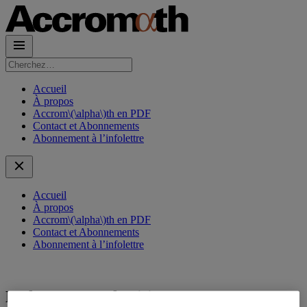
Rechercher :
Accueil
À propos
Accrom\(\alpha\)th en PDF
Contact et Abonnements
Abonnement à l’infolettre
Accueil
À propos
Accrom\(\alpha\)th en PDF
Contact et Abonnements
Abonnement à l’infolettre
Ne léser aucun héritier