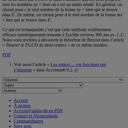
sont les nombres
ny
+
kmn
où
k
est un entier relatif. En général, on
choisit pour
c
le seul nombre de la forme
ny
+
kmn
qui se trouve
dans
E
. De même, on choisit pour
d
le seul nombre de la forme
mx
+
lmn
qui se trouve dans
E
.
Ce qui est remarquable c’est que cette méthode extrêmement
efficace numériquement remonte à Euclide environ 300 ans av. J.-C.
Nous vous invitons à découvrir le théorème de Bezout dans l’article
«
Trouver le PGCD de deux entiers
» de ce même numéro.
PDF
Voir aussi l’article «
Les entiers… ces fonctions qui
s’ignorent
» dans
Accromath
9.2.
↩
Accueil
À propos
Accrom\(\alpha\)th en PDF
Contact et Abonnements
Commanditaires
Sites amis