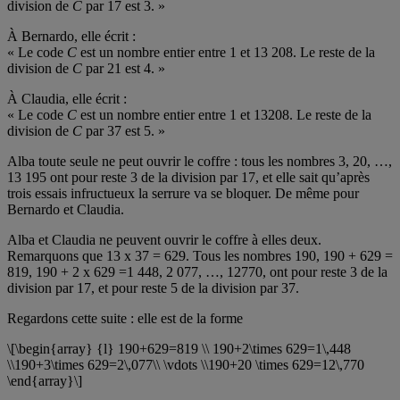
division de
C
par 17 est 3. »
À Bernardo, elle écrit :
« Le code
C
est un nombre entier entre 1 et 13 208. Le reste de la
division de
C
par 21 est 4. »
À Claudia, elle écrit :
« Le code
C
est un nombre entier entre 1 et 13208. Le reste de la
division de
C
par 37 est 5. »
Alba toute seule ne peut ouvrir le coffre : tous les nombres 3, 20, …,
13 195 ont pour reste 3 de la division par 17, et elle sait qu’après
trois essais infructueux la serrure va se bloquer. De même pour
Bernardo et Claudia.
Alba et Claudia ne peuvent ouvrir le coffre à elles deux.
Remarquons que 13 x 37 = 629. Tous les nombres 190, 190 + 629 =
819, 190 + 2 x 629 =1 448, 2 077, …, 12770, ont pour reste 3 de la
division par 17, et pour reste 5 de la division par 37.
Regardons cette suite : elle est de la forme
\[\begin{array} {l} 190+629=819 \\ 190+2\times 629=1\,448
\\190+3\times 629=2\,077\\ \vdots \\190+20 \times 629=12\,770
\end{array}\]