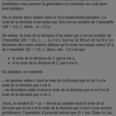
problèmes vous pourrez la généraliser et construire un code pour
trois héritiers.
On se donne deux entiers \(m\) et \(n\) relativement premiers. Le
reste de la division d’un entier par \(m\) est un nombre de l’ensemble
\(M = \{0, 1, \ldots , m –1\}\).
De même, le reste de la division d’un entier par n est un nombre de
l’ensemble \(N = \{0, 1, …, n–1\}\). Soit \(a \in M\) et \(b \in N\). Le
théorème des restes chinois affirme qu’il existe un unique entier \(C\)
de l’ensemble \(E = \{0, 1, \ldots, mn– 1\}\) tel que
le reste de la division de
C
par
m
est
a,
et le reste de la division de
C
par
n
est
b
.
En pratique, on construit
– un premier entier
c
dont le reste de la division par
m
est 1 et le
reste de la division par
n
est 0.
– un deuxième entier
d
dont le reste de la division par
m
est 0 et le
reste de la division par
n
est 1.
Alors, le nombre
D
=
ac
+
bd
est un nombre dont le reste de la
division par m est a et le reste de la division par
n
est
b
(voir section
problèmes). Cependant, il pourrait arriver que
D
≥
mn
. Dans ce cas,