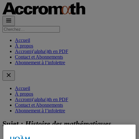
Rechercher :
Accueil
À propos
Accrom\(\alpha\)th en PDF
Contact et Abonnements
Abonnement à l’infolettre
Accueil
À propos
Accrom\(\alpha\)th en PDF
Contact et Abonnements
Abonnement à l’infolettre
Sujet :
Histoire des mathématiques