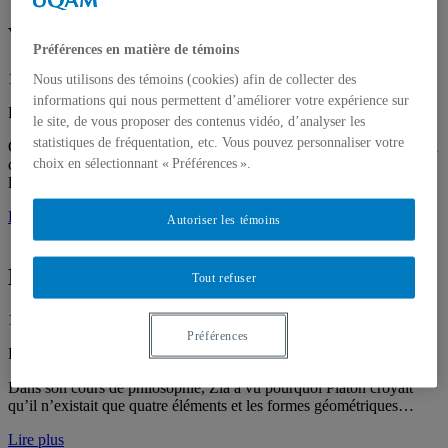
Vers l’infini et plus loin encore
Préférences en matière de témoins
11 février 2025
Nous utilisons des témoins (cookies) afin de collecter des
informations qui nous permettent d’améliorer votre expérience sur
Par
André Ross
le site, de vous proposer des contenus vidéo, d’analyser les
statistiques de fréquentation, etc. Vous pouvez personnaliser votre
Grâce aux travaux de Georg Cantor (1845-1918), l’infini est devenu
choix en sélectionnant « Préférences ».
objet d’études mathématiques. Pour acquérir définitivement ses
lettres de noblesse…
Lire plus
Autoriser les témoins
Les quatre éléments d’Empédocle
Tout refuser
11 octobre 2024
Préférences
Par
André Ross
Dans son cours de philosophie, Zia a vu pourquoi Platon croyait
qu’il n’existait que quatre éléments et les formes géométriques…
Lire plus