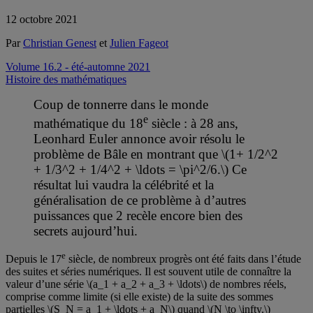
12 octobre 2021
Par
Christian Genest
et
Julien Fageot
Volume 16.2 - été-automne 2021
Histoire des mathématiques
Coup de tonnerre dans le monde
e
mathématique du 18
siècle : à 28 ans,
Leonhard Euler annonce avoir résolu le
problème de Bâle en montrant que \(1+ 1/2^2
+ 1/3^2 + 1/4^2 + \ldots = \pi^2/6.\) Ce
résultat lui vaudra la célébrité et la
généralisation de ce problème à d’autres
puissances que 2 recèle encore bien des
secrets aujourd’hui.
e
Depuis le 17
siècle, de nombreux progrès ont été faits dans l’étude
des suites et séries numériques. Il est souvent utile de connaître la
valeur d’une série \(a_1 + a_2 + a_3 + \ldots\) de nombres réels,
comprise comme limite (si elle existe) de la suite des sommes
partielles \(S_N = a_1 + \ldots + a_N\) quand \(N \to \infty.\)