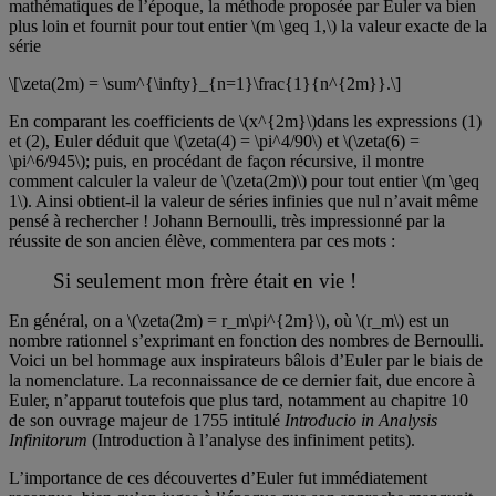
mathématiques de l’époque, la méthode proposée par Euler va bien
plus loin et fournit pour tout entier \(m \geq 1,\) la valeur exacte de la
série
\[\zeta(2m) = \sum^{\infty}_{n=1}\frac{1}{n^{2m}}.\]
En comparant les coefficients de \(x^{2m}\)dans les expressions (1)
et (2), Euler déduit que \(\zeta(4) = \pi^4/90\) et \(\zeta(6) =
\pi^6/945\); puis, en procédant de façon récursive, il montre
comment calculer la valeur de \(\zeta(2m)\) pour tout entier \(m \geq
1\). Ainsi obtient-il la valeur de séries infinies que nul n’avait même
pensé à rechercher ! Johann Bernoulli, très impressionné par la
réussite de son ancien élève, commentera par ces mots :
Si seulement mon frère était en vie !
En général, on a \(\zeta(2m) = r_m\pi^{2m}\), où \(r_m\) est un
nombre rationnel s’exprimant en fonction des nombres de Bernoulli.
Voici un bel hommage aux inspirateurs bâlois d’Euler par le biais de
la nomenclature. La reconnaissance de ce dernier fait, due encore à
Euler, n’apparut toutefois que plus tard, notamment au chapitre 10
de son ouvrage majeur de 1755 intitulé
Introducio in Analysis
Infinitorum
(Introduction à l’analyse des infiniment petits).
L’importance de ces découvertes d’Euler fut immédiatement