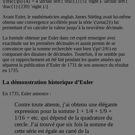
\[\frac{\pi}{4} = 4 \arctan \left ( \frac{1}{5} \right )- \arctan \left (
\frac{1}{239} \right ).\]
Avant Euler, le mathématicien anglais James Stirling avait lui-même
obtenu une convergence accélérée pour la série \(\zeta(2)\) lui
permettant d’en calculer la valeur jusqu’à la neuvième décimale.
La formule obtenue par Euler dans cet esprit renseigne avec
exactitude sur les premières décimales et aurait permis de se
convaincre que la somme recherchée vaut bien \(\pi^2/6\) en
comparant des dizaines de décimales. Toutefois, il ne semble pas
que ce rapprochement ait été fait pendant les quatre années qui
séparent la publication d’Euler de 1731 de son annonce du résultat
en 1735.
La démonstration historique d’Euler
En 1735, Euler annonce :
Contre toute attente, j’ai obtenu une élégante
expression pour la somme 1 + 1/4 + 1/9 +
1/16 + etc. qui dépend de la quadrature du
cercle. J’ai trouvé que six fois la somme de
cette série est égale au carré de la