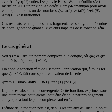
avec \(m \geq 1\) entier. De plus, le Russe Wadim Zudilin s’est
mérité en 2001 un prix de la Société Hardy-Ramanujan pour avoir
établi qu’au moins un des nombres \(\zeta(5), \zeta(7), \zeta(9),
\zeta(11)\) est irrationnel.
Ces résultats remarquables mais fragmentaires soulignent l’étendue
de notre ignorance quant aux valeurs impaires de la fonction zêta.
Le cas général
Soit \(s = a + ib\) un nombre complexe quelconque, où \(a\) et \(b\)
sont réels et \(i = \sqrt{−1}\).
On appelle fonction zêta de Riemann l’application qui, à tout s tel
que \(a > 1\), fait correspondre la valeur de la série
\[\zeta(s) \sum^{\infty}_{n-1} \frac{1}{n^s},\]
laquelle est absolument convergente. Cette fonction, exprimée sous
une autre forme équivalente, peut être étendue par prolongement
analytique à tout le plan complexe sauf en 1.
L’étude de la fonction zêta est, depuis les travaux d’Euler, un objet