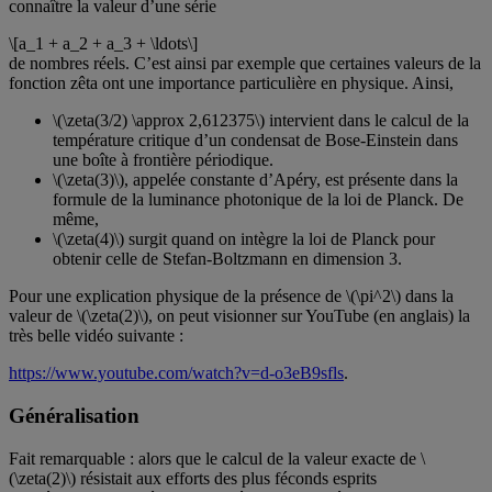
connaître la valeur d’une série
\[a_1 + a_2 + a_3 + \ldots\]
de nombres réels. C’est ainsi par exemple que certaines valeurs de la
fonction zêta ont une importance particulière en physique. Ainsi,
\(\zeta(3/2) \approx 2,612375\) intervient dans le calcul de la
température critique d’un condensat de Bose-Einstein dans
une boîte à frontière périodique.
\(\zeta(3)\), appelée constante d’Apéry, est présente dans la
formule de la luminance photonique de la loi de Planck. De
même,
\(\zeta(4)\) surgit quand on intègre la loi de Planck pour
obtenir celle de Stefan-Boltzmann en dimension 3.
Pour une explication physique de la présence de \(\pi^2\) dans la
valeur de \(\zeta(2)\), on peut visionner sur YouTube (en anglais) la
très belle vidéo suivante :
https://www.youtube.com/watch?v=d-o3eB9sfls
.
Généralisation
Fait remarquable : alors que le calcul de la valeur exacte de \
(\zeta(2)\) résistait aux efforts des plus féconds esprits