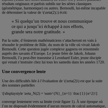
résultats originaux et parfois subtils sur les séries classiques
(géométrique, harmonique) ou autres. Bernoulli, lui-même incapable
de déterminer la valeur de \(\zeta(2),\) écrit:
« Si quelqu’un trouve et nous communique
ce qui a jusqu’ici échappé à nos efforts,
grande sera notre gratitude. »
Par la suite, d’éminents mathématiciens s’attacheront en vain à
résoudre le problème de Bâle, du nom de la ville où vivait Jakob
Bernoulli. Cette question jugée complexe gagnera en renommée
auprès des savants d’Europe. Le jeune frère de Jakob, Johann
Bernoulli, l’a peut-être transmise à Leonhard Euler, jeune disciple
qui venait s’instruire chez lui tous les samedis dans les années 1720.
Une convergence lente
Une des difficultés liée à l’évaluation de \(\zeta(2)\) est que la suite
des sommes partielles
\[\displaystyle \zeta_N(2) = \sum^{N}_{n=1} \frac{1}{n^2}\]
converge lentement vers sa limite (voir figure 1). À une époque où
l’on ne disposait évidemment d’aucun moyen de calcul automatique,