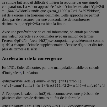
ce simple fait rendait difficile d’inférer la réponse par une simple
comparaison. La valeur approchée à six décimales est ainsi \(\pi^2/6
= 1,644934\ldots\) tandis que \(\zeta_{1000}(2)=1,643935\ldots\)
est déjà erroné à la troisième décimale. Cette approche ne permet
donc pas de s’assurer, par une concordance de nombreuses
décimales, que \(\pi^2/6\) est bien la limite.
Avec une persévérance de calcul inhumaine, on aurait pu obtenir
une valeur correcte à six décimales avec un million de termes :
l’erreur \(\pi^2/6 – \zeta_N(2)\) se comportant grossièrement comme
\(1/N,\) chaque décimale supplémentaire nécessite d’ajouter dix fois
plus de termes à la série !
Accélération de la convergence
En 1731, Euler démontre, par une manipulation habile de calculs
1
d’intégrales
, la relation
\[\displaystyle \zeta(2) \sum^{\infty}_{n=1} \frac{1}
{n^2}=\sum^{\infty}_{n-1} \frac{1}{n^2 2^{n-1}}+\{\ln(2)\}^2.\]
À l’époque, la valeur de ln(2) était connue avec une précision de
plusieurs dizaines de décimales du fait de la formule
\[\begin{array}{r c l} \ln(2)&=& -\ln(1/2) \\ &=&\displaystyle