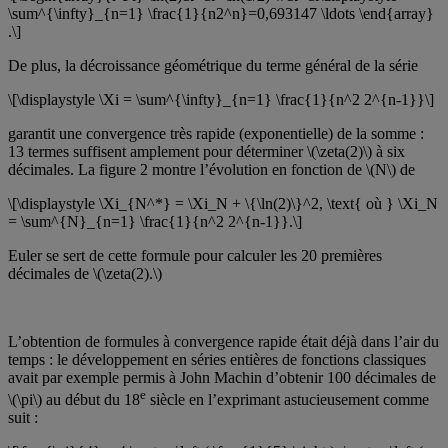
\sum^{\infty}_{n=1} \frac{1}{n2^n}=0,693147 \ldots \end{array}
.\]
De plus, la décroissance géométrique du terme général de la série
\[\displaystyle \Xi = \sum^{\infty}_{n=1} \frac{1}{n^2 2^{n-1}}\]
garantit une convergence très rapide (exponentielle) de la somme :
13 termes suffisent amplement pour déterminer \(\zeta(2)\) à six
décimales. La figure 2 montre l’évolution en fonction de \(N\) de
\[\displaystyle \Xi_{N^*} = \Xi_N + \{\ln(2)\}^2, \text{ où } \Xi_N
= \sum^{N}_{n=1} \frac{1}{n^2 2^{n-1}}.\]
Euler se sert de cette formule pour calculer les 20 premières
décimales de \(\zeta(2).\)
L’obtention de formules à convergence rapide était déjà dans l’air du
temps : le développement en séries entières de fonctions classiques
avait par exemple permis à John Machin d’obtenir 100 décimales de
e
\(\pi\) au début du 18
siècle en l’exprimant astucieusement comme
suit :