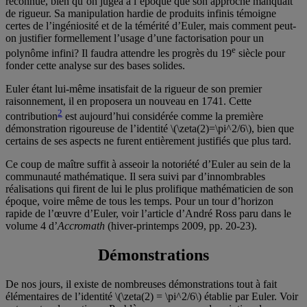
reconnue, bien qu’on jugea à l’époque que son approche manquait
de rigueur. Sa manipulation hardie de produits infinis témoigne
certes de l’ingéniosité et de la témérité d’Euler, mais comment peut-
on justifier formellement l’usage d’une factorisation pour un
e
polynôme infini? Il faudra attendre les progrès du 19
siècle pour
fonder cette analyse sur des bases solides.
Euler étant lui-même insatisfait de la rigueur de son premier
raisonnement, il en proposera un nouveau en 1741. Cette
2
contribution
est aujourd’hui considérée comme la première
démonstration rigoureuse de l’identité \(\zeta(2)=\pi^2/6\), bien que
certains de ses aspects ne furent entièrement justifiés que plus tard.
Ce coup de maître suffit à asseoir la notoriété d’Euler au sein de la
communauté mathématique. Il sera suivi par d’innombrables
réalisations qui firent de lui le plus prolifique mathématicien de son
époque, voire même de tous les temps. Pour un tour d’horizon
rapide de l’œuvre d’Euler, voir l’article d’André Ross paru dans le
volume 4 d’
Accromath
(hiver-printemps 2009, pp. 20-23).
Démonstrations
De nos jours, il existe de nombreuses démonstrations tout à fait
élémentaires de l’identité \(\zeta(2) = \pi^2/6\) établie par Euler. Voir