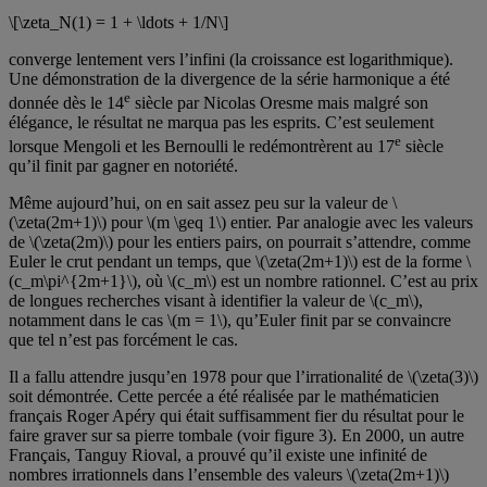
\[\zeta_N(1) = 1 + \ldots + 1/N\]
converge lentement vers l’infini (la croissance est logarithmique).
Une démonstration de la divergence de la série harmonique a été
e
donnée dès le 14
siècle par Nicolas Oresme mais malgré son
élégance, le résultat ne marqua pas les esprits. C’est seulement
e
lorsque Mengoli et les Bernoulli le redémontrèrent au 17
siècle
qu’il finit par gagner en notoriété.
Même aujourd’hui, on en sait assez peu sur la valeur de \
(\zeta(2m+1)\) pour \(m \geq 1\) entier. Par analogie avec les valeurs
de \(\zeta(2m)\) pour les entiers pairs, on pourrait s’attendre, comme
Euler le crut pendant un temps, que \(\zeta(2m+1)\) est de la forme \
(c_m\pi^{2m+1}\), où \(c_m\) est un nombre rationnel. C’est au prix
de longues recherches visant à identifier la valeur de \(c_m\),
notamment dans le cas \(m = 1\), qu’Euler finit par se convaincre
que tel n’est pas forcément le cas.
Il a fallu attendre jusqu’en 1978 pour que l’irrationalité de \(\zeta(3)\)
soit démontrée. Cette percée a été réalisée par le mathématicien
français Roger Apéry qui était suffisamment fier du résultat pour le
faire graver sur sa pierre tombale (voir figure 3). En 2000, un autre
Français, Tanguy Rioval, a prouvé qu’il existe une infinité de
nombres irrationnels dans l’ensemble des valeurs \(\zeta(2m+1)\)