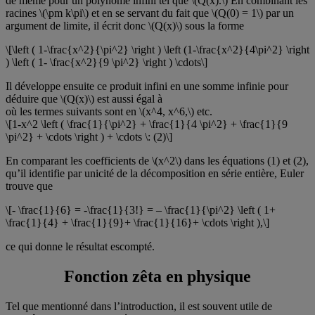
de même pour un polynôme infini tel que \(Q(x).\) En combinant les
racines \(\pm k\pi\) et en se servant du fait que \(Q(0) = 1\) par un
argument de limite, il écrit donc \(Q(x)\) sous la forme
\[\left ( 1-\frac{x^2}{\pi^2} \right ) \left (1-\frac{x^2}{4\pi^2} \right
) \left ( 1- \frac{x^2}{9 \pi^2} \right ) \cdots\]
Il développe ensuite ce produit infini en une somme infinie pour
déduire que \(Q(x)\) est aussi égal à
où les termes suivants sont en \(x^4, x^6,\) etc.
\[1-x^2 \left ( \frac{1}{\pi^2} + \frac{1}{4 \pi^2} + \frac{1}{9
\pi^2} + \cdots \right ) + \cdots \: (2)\]
En comparant les coefficients de \(x^2\) dans les équations (1) et (2),
qu’il identifie par unicité de la décomposition en série entière, Euler
trouve que
\[- \frac{1}{6} = -\frac{1}{3!} = – \frac{1}{\pi^2} \left ( 1+
\frac{1}{4} + \frac{1}{9}+ \frac{1}{16}+ \cdots \right ),\]
ce qui donne le résultat escompté.
Fonction zêta en physique
Tel que mentionné dans l’introduction, il est souvent utile de