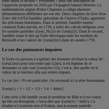
entre autres la section « Problèmes » pour une description de
l’approche proposée en 2016 par l’Espagnol Samuel Moreno. Le
mathématicien anglais Robin Chapman a colligé plusieurs
démonstrations différentes sur son site. Deux chapitres du livre
How
Euler did it
d’Ed Sandifer, spécialiste de l’œuvre d’Euler, apportent
des précisions historiques. Dans le premier, Sandifer montre
comment Euler parvint, en 1730, à relier des calculs intégraux avec
les sommes partielles \(\zeta_N(2)\) de \(\zeta(2)\). Dans le second,
Sandifer relate le lien qu’Euler développa entre les nombres de
Bernoulli et les valeurs de \(\zeta(2m)\) dans les années 1750.
Le cas des puissances impaires
Si Euler est parvenu à exprimer des formules révélant la valeur de \
(\zeta(2m)\) pour tout entier pair \(2m\), il est légitime de se
demander ce que vaut \(\zeta(2m+1)\), c’est-à- dire quelle est la
valeur de la fonction zêta aux entiers impairs.
Le cas \(m = 0\) est particulier. On reconnaît ici la série harmonique
\[\zeta(1) = 1 + 1/2 + 1/3 + 1/4 + \ldots\]
Cette série a été étudiée avant le problème de Bâle et il est connu
qu’elle est divergente, c’est-à-dire que \(\zeta(1) = \infty\). Ce
résultat n’a toutefois rien d’évident, tant la somme partielle