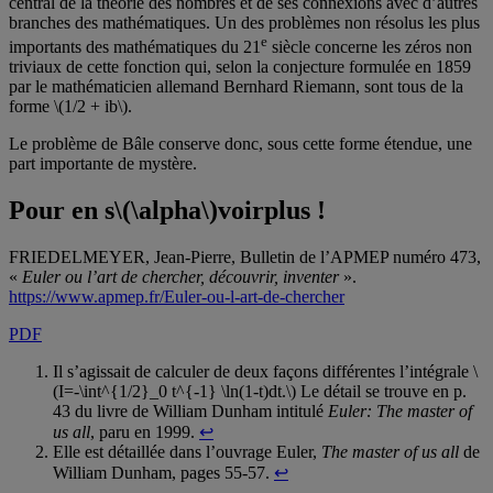
central de la théorie des nombres et de ses connexions avec d’autres
branches des mathématiques. Un des problèmes non résolus les plus
e
importants des mathématiques du 21
siècle concerne les zéros non
triviaux de cette fonction qui, selon la conjecture formulée en 1859
par le mathématicien allemand Bernhard Riemann, sont tous de la
forme \(1/2 + ib\).
Le problème de Bâle conserve donc, sous cette forme étendue, une
part importante de mystère.
Pour en s
\(\alpha\)
voir
plus
!
FRIEDELMEYER, Jean-Pierre, Bulletin de l’APMEP numéro 473,
«
Euler ou l’art de chercher, découvrir, inventer
».
https://www.apmep.fr/Euler-ou-l-art-de-chercher
PDF
Il s’agissait de calculer de deux façons différentes l’intégrale \
(I=-\int^{1/2}_0 t^{-1} \ln(1-t)dt.\) Le détail se trouve en p.
43 du livre de William Dunham intitulé
Euler: The master of
us all
, paru en 1999.
↩
Elle est détaillée dans l’ouvrage Euler,
The master of us all
de
William Dunham, pages 55-57.
↩