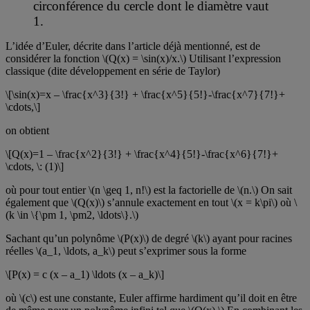
circonférence du cercle dont le diamètre vaut
1.
L’idée d’Euler, décrite dans l’article déjà mentionné, est de
considérer la fonction \(Q(x) = \sin(x)/x.\) Utilisant l’expression
classique (dite développement en série de Taylor)
\[\sin(x)=x – \frac{x^3}{3!} + \frac{x^5}{5!}-\frac{x^7}{7!}+
\cdots,\]
on obtient
\[Q(x)=1 – \frac{x^2}{3!} + \frac{x^4}{5!}-\frac{x^6}{7!}+
\cdots, \: (1)\]
où pour tout entier \(n \geq 1, n!\) est la factorielle de \(n.\) On sait
également que \(Q(x)\) s’annule exactement en tout \(x = k\pi\) où \
(k \in \{\pm 1, \pm2, \ldots\}.\)
Sachant qu’un polynôme \(P(x)\) de degré \(k\) ayant pour racines
réelles \(a_1, \ldots, a_k\) peut s’exprimer sous la forme
\[P(x) = c (x – a_1) \ldots (x – a_k)\]
où \(c\) est une constante, Euler affirme hardiment qu’il doit en être