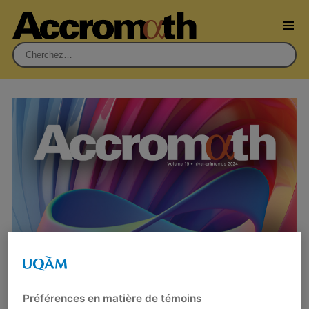
Rechercher :
Éditorial : vol. 19.1 – hiver-printemps
Préférences en matière de témoins