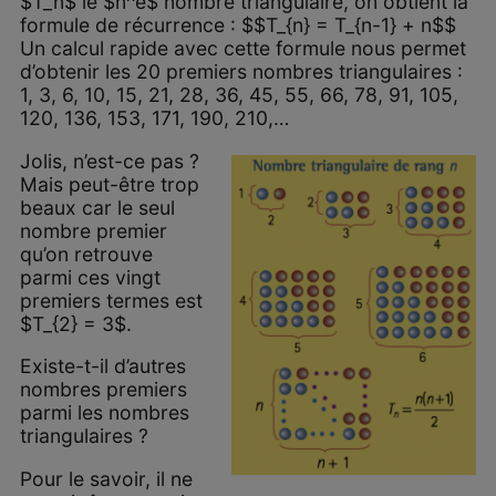
$T_n$ le $n^e$ nombre triangulaire, on obtient la
formule de récurrence : $$T_{n} = T_{n-1} + n$$
Un calcul rapide avec cette formule nous permet
d’obtenir les 20 premiers nombres triangulaires :
1, 3, 6, 10, 15, 21, 28, 36, 45, 55, 66, 78, 91, 105,
120, 136, 153, 171, 190, 210,…
Jolis, n’est-ce pas ?
Mais peut-être trop
beaux car le seul
nombre premier
qu’on retrouve
parmi ces vingt
premiers termes est
$T_{2} = 3$.
Existe-t-il d’autres
nombres premiers
parmi les nombres
triangulaires ?
Pour le savoir, il ne