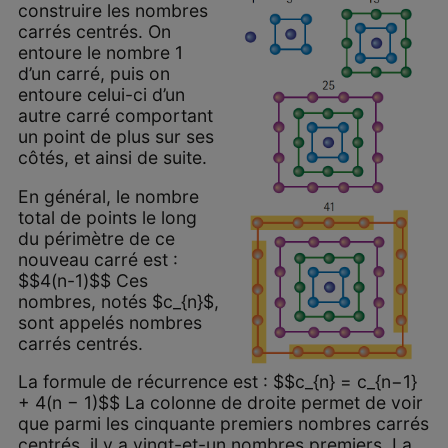
construire les nombres
carrés centrés. On
entoure le nombre 1
d’un carré, puis on
entoure celui-ci d’un
autre carré comportant
un point de plus sur ses
côtés, et ainsi de suite.
En général, le nombre
total de points le long
du périmètre de ce
nouveau carré est :
$$4(n-1)$$ Ces
nombres, notés $c_{n}$,
sont appelés nombres
carrés centrés.
La formule de récurrence est : $$c_{n} = c_{n−1}
+ 4(n − 1)$$ La colonne de droite permet de voir
que parmi les cinquante premiers nombres carrés
centrés, il y a vingt-et-un nombres premiers. La