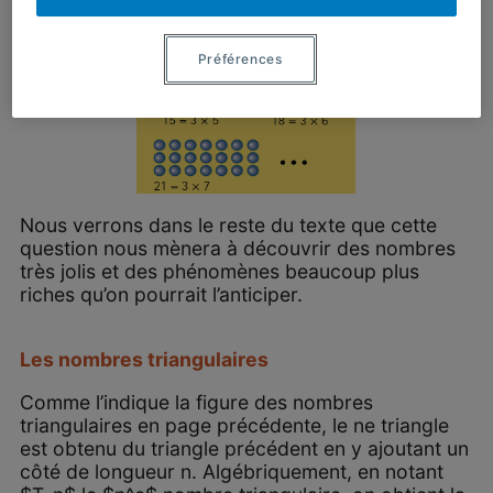
Préférences
Nous verrons dans le reste du texte que cette
question nous mènera à découvrir des nombres
très jolis et des phénomènes beaucoup plus
riches qu’on pourrait l’anticiper.
Les nombres triangulaires
Comme l’indique la figure des nombres
triangulaires en page précédente, le ne triangle
est obtenu du triangle précédent en y ajoutant un
côté de longueur n. Algébriquement, en notant