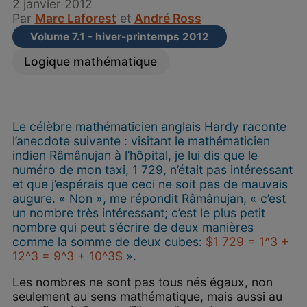
2 janvier 2012
Par
Marc Laforest
et
André Ross
Volume 7.1 - hiver-printemps 2012
Logique mathématique
Le célèbre mathématicien anglais Hardy raconte
l’anecdote suivante : visitant le mathématicien
indien Râmânujan à l’hôpital, je lui dis que le
numéro de mon taxi, 1 729, n’était pas intéressant
et que j’espérais que ceci ne soit pas de mauvais
augure. « Non », me répondit Râmânujan, « c’est
un nombre très intéressant; c’est le plus petit
nombre qui peut s’écrire de deux manières
comme la somme de deux cubes:
$1 729 = 1^3 +
12^3 = 9^3 + 10^3$
».
Les nombres ne sont pas tous nés égaux, non
seulement au sens mathématique, mais aussi au