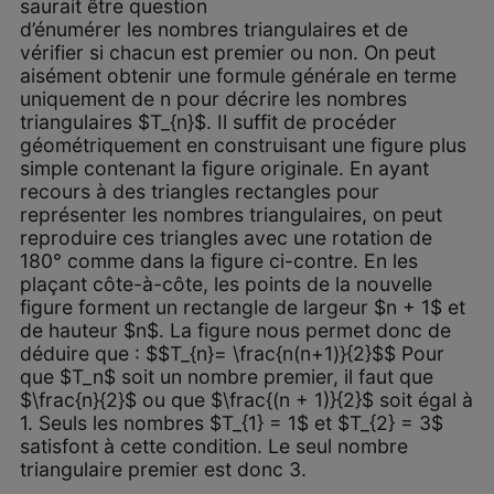
saurait être question
d’énumérer les nombres triangulaires et de
vérifier si chacun est premier ou non. On peut
aisément obtenir une formule générale en terme
uniquement de n pour décrire les nombres
triangulaires $T_{n}$. Il suffit de procéder
géométriquement en construisant une figure plus
simple contenant la figure originale. En ayant
recours à des triangles rectangles pour
représenter les nombres triangulaires, on peut
reproduire ces triangles avec une rotation de
180° comme dans la figure ci-contre. En les
plaçant côte-à-côte, les points de la nouvelle
figure forment un rectangle de largeur $n + 1$ et
de hauteur $n$. La figure nous permet donc de
déduire que : $$T_{n}= \frac{n(n+1)}{2}$$ Pour
que $T_n$ soit un nombre premier, il faut que
$\frac{n}{2}$ ou que $\frac{(n + 1)}{2}$ soit égal à
1. Seuls les nombres $T_{1} = 1$ et $T_{2} = 3$
satisfont à cette condition. Le seul nombre
triangulaire premier est donc 3.