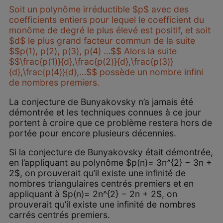
Soit un polynôme irréductible $p$ avec des
coefficients entiers pour lequel le coefficient du
monôme de degré le plus élevé est positif, et soit
$d$ le plus grand facteur commun de la suite
$$p(1), p(2), p(3), p(4) …$$ Alors la suite
$$\frac{p(1)}{d},\frac{p(2)}{d},\frac{p(3)}
{d},\frac{p(4)}{d},…$$ possède un nombre infini
de nombres premiers.
La conjecture de Bunyakovsky n’a jamais été
démontrée et les techniques connues à ce jour
portent à croire que ce problème restera hors de
portée pour encore plusieurs décennies.
Si la conjecture de Bunyakovsky était démontrée,
en l’appliquant au polynôme $p(n)= 3n^{2} − 3n +
2$, on prouverait qu’il existe une infinité de
nombres triangulaires centrés premiers et en
appliquant à $p(n)= 2n^{2} − 2n + 2$, on
prouverait qu’il existe une infinité de nombres
carrés centrés premiers.