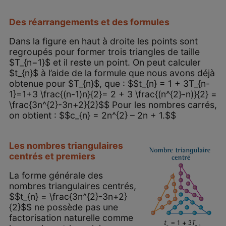
Des réarrangements et des formules
Dans la figure en haut à droite les points sont
regroupés pour former trois triangles de taille
$T_{n−1}$ et il reste un point. On peut calculer
$t_{n}$ à l’aide de la formule que nous avons déjà
obtenue pour $T_{n}$, que : $$t_{n} = 1 + 3T_{n-
1}=1+3 \frac{(n-1)n}{2}= 2 + 3 \frac{(n^{2}-n)}{2} =
\frac{3n^{2}-3n+2}{2}$$ Pour les nombres carrés,
on obtient : $$c_{n} = 2n^{2} – 2n + 1.$$
Les nombres triangulaires
centrés et premiers
La forme générale des
nombres triangulaires centrés,
$$t_{n} = \frac{3n^{2}-3n+2}
{2}$$ ne possède pas une
factorisation naturelle comme