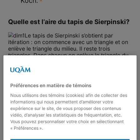
Koch.
Quelle est l’aire du tapis de Sierpinski?
Le tapis de Sierpinski s’obtient par
itération : on commence avec un triangle et on
enlève le triangle du milieu. Il reste trois
triangles. Dans chacun on enlève le triangle du
milieu, etc. Nous laissons pour la section
problèmes de vérifier que l’aire du triangle de
Sierpinski est nulle!
Préférences en matière de témoins
Nous utilisons des témoins (cookies) afin de collecter des
Quelle est la longueur du flocon de von
informations qui nous permettent d’améliorer votre
expérience sur le site, de vous proposer des contenus
Koch?
vidéo, d’analyser les statistiques de fréquentation, etc.
Vous pouvez personnaliser votre choix en sélectionnant
Lui aussi s’obtient par itération. À chaque
« Préférences ».
étape de l’itération on remplace un segment par
un groupe de quatre segments, chacun de