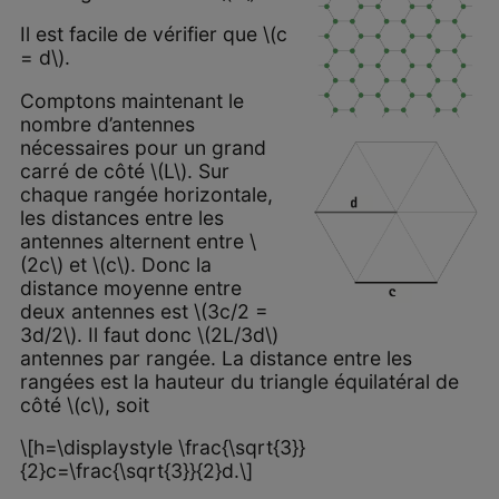
Il est facile de vérifier que \(c
= d\).
Comptons maintenant le
nombre d’antennes
nécessaires pour un grand
carré de côté \(L\). Sur
chaque rangée horizontale,
les distances entre les
antennes alternent entre \
(2c\) et \(c\). Donc la
distance moyenne entre
deux antennes est \(3c/2 =
3d/2\). Il faut donc \(2L/3d\)
antennes par rangée. La distance entre les
rangées est la hauteur du triangle équilatéral de
côté \(c\), soit
\[h=\displaystyle \frac{\sqrt{3}}
{2}c=\frac{\sqrt{3}}{2}d.\]