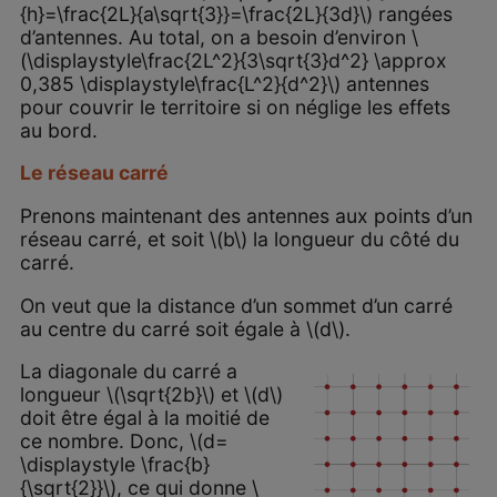
{h}=\frac{2L}{a\sqrt{3}}=\frac{2L}{3d}\) rangées
d’antennes. Au total, on a besoin d’environ \
(\displaystyle\frac{2L^2}{3\sqrt{3}d^2} \approx
0,385 \displaystyle\frac{L^2}{d^2}\) antennes
pour couvrir le territoire si on néglige les effets
au bord.
Le réseau carré
Prenons maintenant des antennes aux points d’un
réseau carré, et soit \(b\) la longueur du côté du
carré.
On veut que la distance d’un sommet d’un carré
au centre du carré soit égale à \(d\).
La diagonale du carré a
longueur \(\sqrt{2b}\) et \(d\)
doit être égal à la moitié de
ce nombre. Donc, \(d=
\displaystyle \frac{b}
{\sqrt{2}}\), ce qui donne \