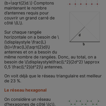
(b=\sqrt{2}d.\) Comptons
maintenant le nombre
d’antennes requis pour
couvrir un grand carré de
côté \(L\).
Sur chaque rangée
horizontale on a besoin de \
(\displaystyle \frac{L}
{b}=\frac{L}{\sqrt{2}d}\)
antennes et on a besoin du
même nombre de rangées. Donc, au total, on a
besoin de \(\displaystyle\frac{L^2}{2d^2} \approx
0,5 \frac{L^2}{d^2}\) antennes.
On voit déjà que le réseau triangulaire est meilleur
de 23 %.
Le réseau hexagonal
On considère un réseau
d’hexagones de côté \(c\).