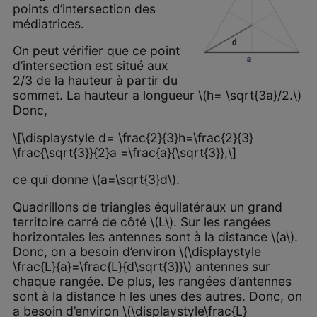
points d’intersection des
médiatrices.
On peut vérifier que ce point
d’intersection est situé aux
2/3 de la hauteur à partir du
sommet. La hauteur a longueur \(h= \sqrt{3a}/2.\)
Donc,
\[\displaystyle d= \frac{2}{3}h=\frac{2}{3}
\frac{\sqrt{3}}{2}a =\frac{a}{\sqrt{3}},\]
ce qui donne \(a=\sqrt{3}d\).
Quadrillons de triangles équilatéraux un grand
territoire carré de côté \(L\). Sur les rangées
horizontales les antennes sont à la distance \(a\).
Donc, on a besoin d’environ \(\displaystyle
\frac{L}{a}=\frac{L}{d\sqrt{3}}\) antennes sur
chaque rangée. De plus, les rangées d’antennes
sont à la distance h les unes des autres. Donc, on
a besoin d’environ \(\displaystyle\frac{L}