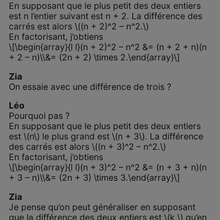
En supposant que le plus petit des deux entiers
est n l’entier suivant est n + 2. La différence des
carrés est alors \((n + 2)^2 – n^2.\)
En factorisant, j’obtiens
\[\begin{array}{l l}(n + 2)^2 – n^2 &= (n + 2 + n)(n
+ 2 – n)\\&= (2n + 2) \times 2.\end{array}\]
Zia
On essaie avec une différence de trois ?
Léo
Pourquoi pas ?
En supposant que le plus petit des deux entiers
est \(n\) le plus grand est \(n + 3\). La différence
des carrés est alors \((n + 3)^2 – n^2.\)
En factorisant, j’obtiens
\[\begin{array}{l l}(n + 3)^2 – n^2 &= (n + 3 + n)(n
+ 3 – n)\\&= (2n + 3) \times 3.\end{array}\]
Zia
Je pense qu’on peut généraliser en supposant
que la différence des deux entiers est \(k,\) qu’en