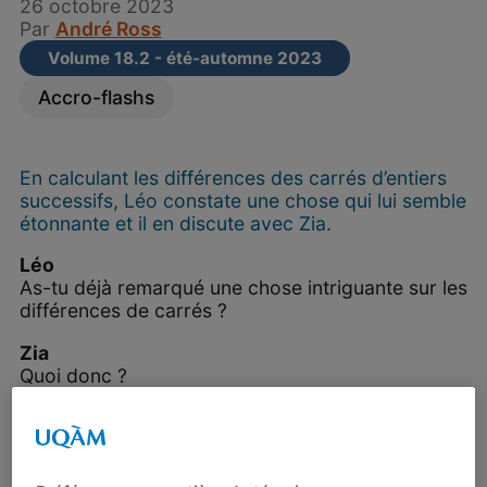
26 octobre 2023
Par
André Ross
Volume 18.2 - été-automne 2023
Accro-flashs
En calculant les différences des carrés d’entiers
successifs, Léo constate une chose qui lui semble
étonnante et il en discute avec Zia.
Léo
As-tu déjà remarqué une chose intriguante sur les
différences de carrés ?
Zia
Quoi donc ?
Léo
Si je fais la différence
des carrés de deux
nombres entiers