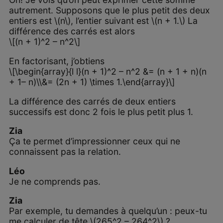
autrement. Supposons que le plus petit des deux
entiers est \(n\), l’entier suivant est \(n + 1.\) La
différence des carrés est alors
\[(n + 1)^2 – n^2\]
En factorisant, j’obtiens
\[\begin{array}{l l}(n + 1)^2 – n^2 &= (n + 1 + n)(n
+ 1– n)\\&= (2n + 1) \times 1.\end{array}\]
La différence des carrés de deux entiers
successifs est donc 2 fois le plus petit plus 1.
Zia
Ça te permet d’impressionner ceux qui ne
connaissent pas la relation.
Léo
Je ne comprends pas.
Zia
Par exemple, tu demandes à quelqu’un : peux-tu
me calculer de tête \(265^2 – 264^2\) ?