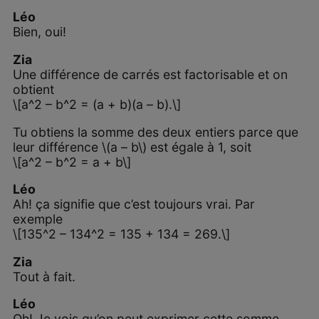
Léo
Bien, oui!
Zia
Une différence de carrés est factorisable et on
obtient
\[a^2 – b^2 = (a + b)(a – b).\]
Tu obtiens la somme des deux entiers parce que
leur différence \(a – b\) est égale à 1, soit
\[a^2 – b^2 = a + b\]
Léo
Ah! ça signifie que c’est toujours vrai. Par
exemple
\[135^2 – 134^2 = 135 + 134 = 269.\]
Zia
Tout à fait.
Léo
Oh! Je vois qu’on peut exprimer cette somme