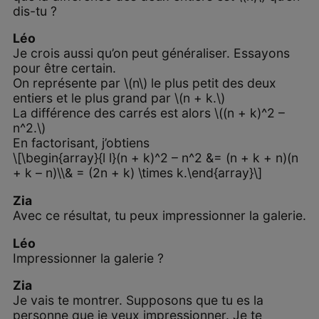
dis-tu ?
Léo
Je crois aussi qu’on peut généraliser. Essayons
pour être certain.
On représente par \(n\) le plus petit des deux
entiers et le plus grand par \(n + k.\)
La différence des carrés est alors \((n + k)^2 –
n^2.\)
En factorisant, j’obtiens
\[\begin{array}{l l}(n + k)^2 – n^2 &= (n + k + n)(n
+ k – n)\\& = (2n + k) \times k.\end{array}\]
Zia
Avec ce résultat, tu peux impressionner la galerie.
Léo
Impressionner la galerie ?
Zia
Je vais te montrer. Supposons que tu es la
personne que je veux impressionner. Je te