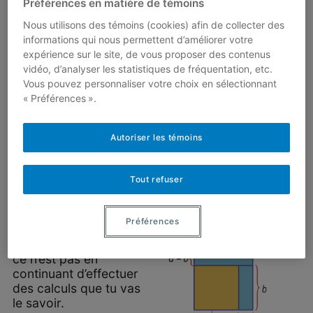
Préférences en matière de témoins
successifs, ça me
Nous utilisons des témoins (cookies) afin de collecter des
donne la somme de ces
informations qui nous permettent d’améliorer votre
deux nombres. Par
expérience sur le site, de vous proposer des contenus
exemple,
vidéo, d’analyser les statistiques de fréquentation, etc.
\[\begin{array}{c}2^2 –
Vous pouvez personnaliser votre choix en sélectionnant
1^2 = 3 = 2 + 1,\\ 3^2 –
« Préférences ».
2^2 = 5 = 3 + 2,\\ 4^2 –
3^2 = 7 = 4 + 3,\\ 5^2 –
4^2 = 9 = 5 + 4,
Autoriser les témoins
\end{array}\]
Je me demande si c’est
Tout refuser
toujours vrai et
comment m’en assurer.
Préférences
Zia
Une chose est certaine,
ce n’est pas en
continuant d’effectuer
des calculs que tu vas
le savoir.