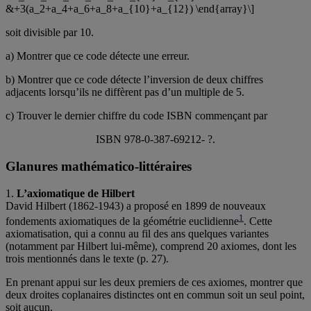
&+3(a_2+a_4+a_6+a_8+a_{10}+a_{12}) \end{array}\]
soit divisible par 10.
a) Montrer que ce code détecte une erreur.
b) Montrer que ce code détecte l’inversion de deux chiffres
adjacents lorsqu’ils ne diffèrent pas d’un multiple de 5.
c) Trouver le dernier chiffre du code ISBN commençant par
ISBN 978-0-387-69212- ?.
Glanures mathématico-littéraires
1.
L’axiomatique de Hilbert
David Hilbert (1862-1943) a proposé en 1899 de nouveaux
1
fondements axiomatiques de la géométrie euclidienne
. Cette
axiomatisation, qui a connu au fil des ans quelques variantes
(notamment par Hilbert lui-même), comprend 20 axiomes, dont les
trois mentionnés dans le texte (p. 27).
En prenant appui sur les deux premiers de ces axiomes, montrer que
deux droites coplanaires distinctes ont en commun soit un seul point,
soit aucun.