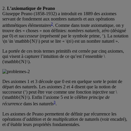
2.
L’axiomatique de Peano
Giuseppe Peano (1858-1932) a introduit en 1889 des axiomes
servant de fondement aux nombres naturels et aux opérations
2
arithmétiques élémentaires
. Comme dans toute axiomatique, on y
trouve des « choses » non définies:
nombres naturels, zéro
(désigné
par 0) et
successeur
(représenté par le symbole prime, ‘). La notation
\(n \in \mathbb{N}\) peut se lire « \(n\) est un nombre naturel ».
La portée de ces trois termes primitifs est cernée par cinq axiomes,
qui visent à capturer l’intuition de ce qu’est l’ensemble \
(\mathbb{N}\).
Des axiomes 1 et 3 découle que 0 est en quelque sorte le point de
départ des naturels. Les axiomes 2 et 4 disent que la notion de
successeur (‘) peut être vue comme une fonction injective sur \
(\mathbb{N}\). Enfin l’axiome 5 est le célèbre
principe de
3
récurrence
dans les naturels
.
Les axiomes de Peano permettent de définir par récurrence les
opérations d’
addition
et de
multiplication
de naturels (voir encadré),
et d’établir leurs propriétés fondamentales.