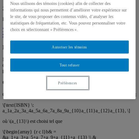
Nous utilisons des témoins (cookies) afin de collecter des
24 février 2020
informations qui nous permettent d’améliorer votre expérience sur
le site, de vous proposer des contenus vidéo, d’analyser les
Par
Bernard R. Hodgson
statistiques de fréquentation, etc. Vous pouvez personnaliser votre
choix en sélectionnant « Préférences ».
Volume 15.1 - hiver-printemps 2020
Section problèmes
Élections
Autoriser les témoins
Montrer que la dictature d’un électeur satisfait aux trois axiomes
d’unanimité, de transitivité et d’indépendance des alternatives non
Tout refuser
pertinentes.
Codes correcteurs
Préférences
Chaque livre a un code ISBN composé de 13 chiffres de {0,1,…,9}:
\[\text{ISBN} \:
a_1a_2a_3a_4a_5a_6a_7a_8a_9a_{10}a_{11}a_{12}a_{13}, \]
où \(a_{13}\) est choisi tel que
\[\begin{array} {r c l}b& =
&a_1+a_3+a_5+a_7+a_9+a_{11}+a_{13} \\ &