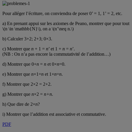
Pour alléger l’écriture, on conviendra de poser 0’ = 1, 1’ = 2, etc.
a) En prenant appui sur les axiomes de Peano, montrer que pour tout
\(n \in \mathbb{N}\), on a \(n’\neq n.\)
b) Calculer 3+2; 2+3; 0×3.
c) Montrer que
n
+ 1 =
n
’ et 1 +
n
=
n
’.
(NB : On n’a pas encore la commutativité de l’addition…)
d) Montrer que 0+
n
=
n
et 0×
n
=0.
e) Montrer que
n
×1=
n
et 1×
n
=
n
.
f) Montrer que 2×2 = 2+2.
g) Montrer que
n
×2 =
n+n
.
h) Que dire de 2×
n
?
i) Montrer que l’addition est associative et commutative.
PDF