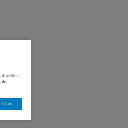
t d’améliorer
s de
 refuser