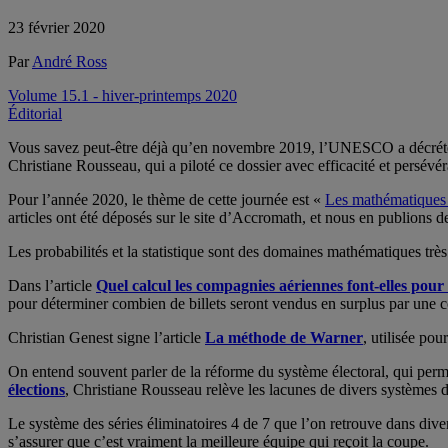
23 février 2020
Par
André Ross
Volume 15.1 - hiver-printemps 2020
Éditorial
Vous savez peut-être déjà qu’en novembre 2019, l’UNESCO a décrét
Christiane Rousseau, qui a piloté ce dossier avec efficacité et persévé
Pour l’année 2020, le thème de cette journée est «
Les mathématiques 
articles ont été déposés sur le site d’Accromath, et nous en publions
Les probabilités et la statistique sont des domaines mathématiques trè
Dans l’article
Quel calcul les compagnies aériennes font-elles pour
pour déterminer combien de billets seront vendus en surplus par une 
Christian Genest signe l’article
La méthode de Warner
, utilisée pou
On entend souvent parler de la réforme du système électoral, qui p
élections
, Christiane Rousseau relève les lacunes de divers systèmes d’
Le système des séries éliminatoires 4 de 7 que l’on retrouve dans dive
s’assurer que c’est vraiment la meilleure équipe qui reçoit la coupe.