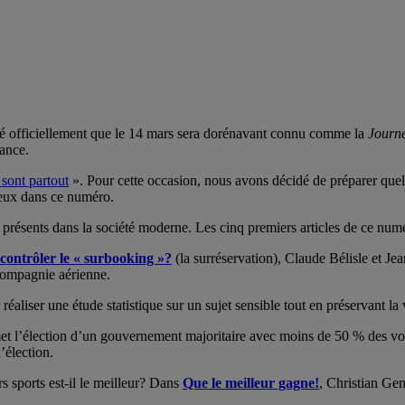
é officiellement que le 14 mars sera dorénavant connu comme la
Journe
rance.
sont partout
». Pour cette occasion, nous avons décidé de préparer que
 deux dans ce numéro.
s présents dans la société moderne. Les cinq premiers articles de ce nume
 contrôler le « surbooking »?
(la surréservation), Claude Bélisle et Je
compagnie aérienne.
r réaliser une étude statistique sur un sujet sensible tout en préservant la
ermet l’élection d’un gouvernement majoritaire avec moins de 50 % des 
élection.
rs sports est-il le meilleur? Dans
Que le meilleur gagne!
, Christian Gene