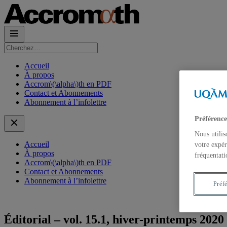
Rechercher :
Accueil
À propos
Accrom\(\alpha\)th en PDF
Contact et Abonnements
Abonnement à l’infolettre
Préférence
Nous utilis
Accueil
votre expér
À propos
fréquentati
Accrom\(\alpha\)th en PDF
Contact et Abonnements
Abonnement à l’infolettre
Préf
Éditorial – vol. 15.1, hiver-printemps 2020