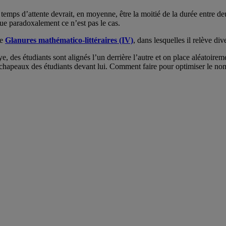
le temps d’attente devrait, en moyenne, être la moitié de la durée entr
que paradoxalement ce n’est pas le cas.
te
Glanures mathématico-littéraires (IV)
, dans lesquelles il relève di
 des étudiants sont alignés l’un derrière l’autre et on place aléatoire
s chapeaux des étudiants devant lui. Comment faire pour optimiser le n