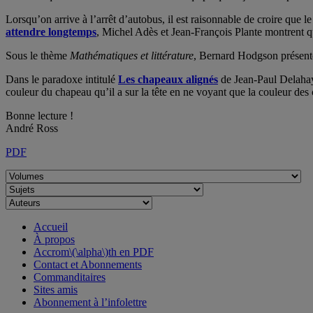
Lorsqu’on arrive à l’arrêt d’autobus, il est raisonnable de croire que 
attendre longtemps
, Michel Adès et Jean-François Plante montrent 
Sous le thème
Mathématiques et littérature
, Bernard Hodgson présen
Dans le paradoxe intitulé
Les chapeaux alignés
de Jean-Paul Delahaye,
couleur du chapeau qu’il a sur la tête en ne voyant que la couleur de
Bonne lecture !
André Ross
PDF
Accueil
À propos
Accrom\(\alpha\)th en PDF
Contact et Abonnements
Commanditaires
Sites amis
Abonnement à l’infolettre