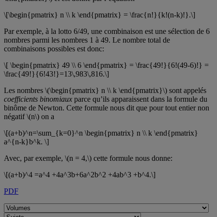
\[\begin{pmatrix} n \\ k \end{pmatrix} = \frac{n!}{k!(n-k)!}.\]
Par exemple, à la lotto 6/49, une combinaison est une sélection de 6
nombres parmi les nombres 1 à 49. Le nombre total de
combinaisons possibles est donc:
\[ \begin{pmatrix} 49 \\ 6 \end{pmatrix} = \frac{49!}{6!(49-6)!} =
\frac{49!}{6!43!}=13\,983\,816.\]
Les nombres \(\begin{pmatrix} n \\ k \end{pmatrix}\) sont appelés
coefficients binomiaux
parce qu’ils apparaissent dans la formule du
binôme de Newton. Cette formule nous dit que pour tout entier non
négatif \(n\) on a
\[(a+b)^n=\sum_{k=0}^n \begin{pmatrix} n \\ k \end{pmatrix}
a^{n-k}b^k. \]
Avec, par exemple, \(n = 4,\) cette formule nous donne:
\[(a+b)^4 =a^4 +4a^3b+6a^2b^2 +4ab^3 +b^4.\]
PDF