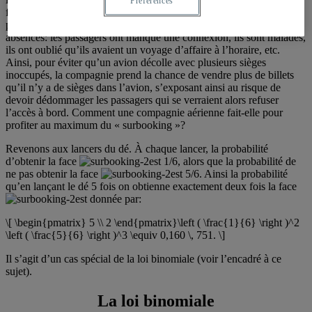
Préférences
font le pari qu’un nombre important de passagers ne se présenteront
pas au départ de leur vol. Toutes sortes de raisons expliquent ces
absences: les passagers ont manqué une connexion, ils sont malades,
ils ont oublié qu’ils avaient un voyage d’affaire à l’horaire, etc.
Ainsi, pour éviter qu’un avion décolle avec plusieurs sièges
inoccupés, la compagnie prend la chance de vendre plus de billets
qu’il n’y a de sièges dans l’avion, s’exposant ainsi au risque de
devoir dédommager les passagers qui se verraient alors refuser
l’accès à bord. Comment une compagnie aérienne fait-elle pour
profiter au maximum du « surbooking »?
Revenons aux lancers du dé. À chaque lancer, la probabilité
d’obtenir la face
est 1/6, alors que la probabilité de
ne pas obtenir la face
est 5/6. Ainsi la probabilité
qu’en lançant le dé 5 fois on obtienne exactement deux fois la face
est donnée par:
\[ \begin{pmatrix} 5 \\ 2 \end{pmatrix}\left ( \frac{1}{6} \right )^2
\left ( \frac{5}{6} \right )^3 \equiv 0,160 \, 751. \]
Il s’agit d’un cas spécial de la loi binomiale (voir l’encadré à ce
sujet).
La loi binomiale