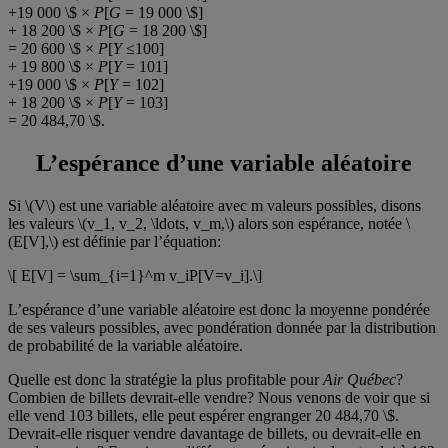
+19 000 \$ ×
P
[
G
= 19 000 \$]
+ 18 200 \$ ×
P
[
G
= 18 200 \$]
= 20 600 \$ ×
P
[
Y
≤100]
+ 19 800 \$ ×
P
[
Y
= 101]
+19 000 \$ ×
P
[
Y
= 102]
+ 18 200 \$ ×
P
[
Y
= 103]
= 20 484,70 \$.
L’espérance d’une variable aléatoire
Si \(V\) est une variable aléatoire avec m valeurs possibles, disons
les valeurs \(v_1, v_2, \ldots, v_m,\) alors son espérance, notée \
(E[V],\) est définie par l’équation:
\[ E[V] = \sum_{i=1}^m v_iP[V=v_i].\]
L’espérance d’une variable aléatoire est donc la moyenne pondérée
de ses valeurs possibles, avec pondération donnée par la distribution
de probabilité de la variable aléatoire.
Quelle est donc la stratégie la plus profitable pour
Air Québec
?
Combien de billets devrait-elle vendre? Nous venons de voir que si
elle vend 103 billets, elle peut espérer engranger 20 484,70 \$.
Devrait-elle risquer vendre davantage de billets, ou devrait-elle en