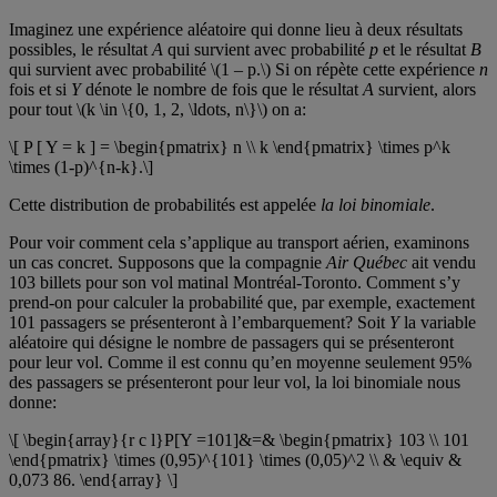
Imaginez une expérience aléatoire qui donne lieu à deux résultats
possibles, le résultat
A
qui survient avec probabilité
p
et le résultat
B
qui survient avec probabilité \(1 – p.\) Si on répète cette expérience
n
fois et si
Y
dénote le nombre de fois que le résultat
A
survient, alors
pour tout \(k \in \{0, 1, 2, \ldots, n\}\) on a:
\[ P [ Y = k ] = \begin{pmatrix} n \\ k \end{pmatrix} \times p^k
\times (1-p)^{n-k}.\]
Cette distribution de probabilités est appelée
la loi binomiale
.
Pour voir comment cela s’applique au transport aérien, examinons
un cas concret. Supposons que la compagnie
Air Québec
ait vendu
103 billets pour son vol matinal Montréal-Toronto. Comment s’y
prend-on pour calculer la probabilité que, par exemple, exactement
101 passagers se présenteront à l’embarquement? Soit
Y
la variable
aléatoire qui désigne le nombre de passagers qui se présenteront
pour leur vol. Comme il est connu qu’en moyenne seulement 95%
des passagers se présenteront pour leur vol, la loi binomiale nous
donne:
\[ \begin{array}{r c l}P[Y =101]&=& \begin{pmatrix} 103 \\ 101
\end{pmatrix} \times (0,95)^{101} \times (0,05)^2 \\ & \equiv &
0,073 86. \end{array} \]