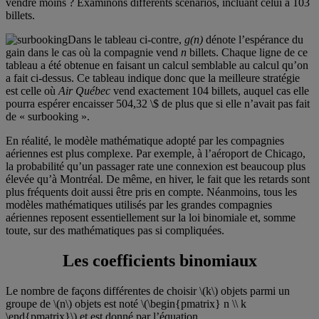
vendre moins ? Examinons différents scénarios, incluant celui à 103
billets.
Dans le tableau ci-contre,
g(n)
dénote l’espérance du
gain dans le cas où la compagnie vend
n
billets. Chaque ligne de ce
tableau a été obtenue en faisant un calcul semblable au calcul qu’on
a fait ci-dessus. Ce tableau indique donc que la meilleure stratégie
est celle où
Air Québec
vend exactement 104 billets, auquel cas elle
pourra espérer encaisser 504,32 \$ de plus que si elle n’avait pas fait
de « surbooking ».
En réalité, le modèle mathématique adopté par les compagnies
aériennes est plus complexe. Par exemple, à l’aéroport de Chicago,
la probabilité qu’un passager rate une connexion est beaucoup plus
élevée qu’à Montréal. De même, en hiver, le fait que les retards sont
plus fréquents doit aussi être pris en compte. Néanmoins, tous les
modèles mathématiques utilisés par les grandes compagnies
aériennes reposent essentiellement sur la loi binomiale et, somme
toute, sur des mathématiques pas si compliquées.
Les coefficients binomiaux
Le nombre de façons différentes de choisir \(k\) objets parmi un
groupe de \(n\) objets est noté \(\begin{pmatrix} n \\ k
\end{pmatrix}\) et est donné par l’équation