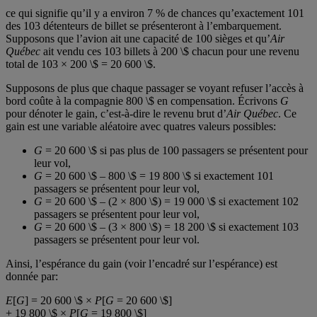
ce qui signifie qu’il y a environ 7 % de chances qu’exactement 101
des 103 détenteurs de billet se présenteront à l’embarquement.
Supposons que l’avion ait une capacité de 100 sièges et qu’
Air
Québec
ait vendu ces 103 billets à 200 \$ chacun pour une revenu
total de 103 × 200 \$ = 20 600 \$.
Supposons de plus que chaque passager se voyant refuser l’accès à
bord coûte à la compagnie 800 \$ en compensation. Écrivons
G
pour dénoter le gain, c’est-à-dire le revenu brut d’
Air Québec
. Ce
gain est une variable aléatoire avec quatres valeurs possibles:
G
= 20 600 \$ si pas plus de 100 passagers se présentent pour
leur vol,
G
= 20 600 \$ – 800 \$ = 19 800 \$ si exactement 101
passagers se présentent pour leur vol,
G
= 20 600 \$ – (2 × 800 \$) = 19 000 \$ si exactement 102
passagers se présentent pour leur vol,
G
= 20 600 \$ – (3 × 800 \$) = 18 200 \$ si exactement 103
passagers se présentent pour leur vol.
Ainsi, l’espérance du gain (voir l’encadré sur l’espérance) est
donnée par:
E
[
G
] = 20 600 \$ ×
P
[
G
= 20 600 \$]
+ 19 800 \$ ×
P
[
G
= 19 800 \$]