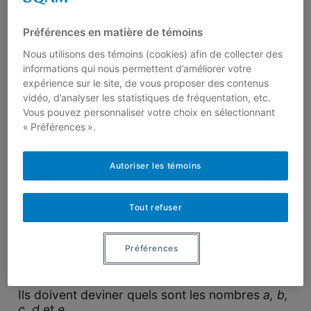
Préférences en matière de témoins
On choisit cinq nombres
a, b, c, d
et
e
vérifiant
les relations:
Nous utilisons des témoins (cookies) afin de collecter des
informations qui nous permettent d’améliorer votre
\[1 ≤ a < b < c < d < e ≤ 10.\]
expérience sur le site, de vous proposer des contenus
vidéo, d’analyser les statistiques de fréquentation, etc.
Autrement dit: les cinq nombres sont compris
Vous pouvez personnaliser votre choix en sélectionnant
entre 1 et 10, tous différents et classés par
« Préférences ».
ordre croissant. On indique leur produit
P
à
Patricia (qui est brune), leur somme
S
à Sylvie
(qui est blonde), la somme de leurs carrés
Autoriser les témoins
\[C=a^2 +b^2 +c^2+d^2 +e^2 \]
Tout refuser
à Christian (qui est barbu) et la valeur
\[V = (a + b + c)(d + e)\]
Préférences
à Vincent (qui est chauve).
Ils doivent deviner quels sont les nombres
a, b,
c, d
et
e
.