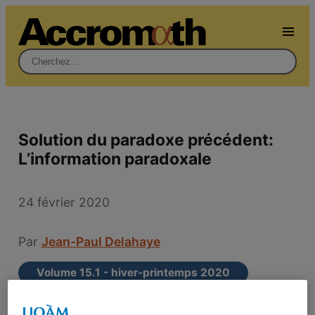
Rechercher :
Solution du paradoxe précédent:
L’information paradoxale
24 février 2020
Par
Jean-Paul Delahaye
Volume 15.1 - hiver-printemps 2020
Rubrique des Paradoxes