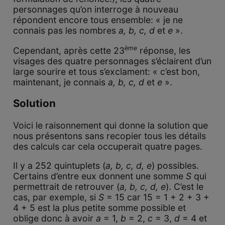
personnages qu’on interroge à nouveau
répondent encore tous ensemble: « je ne
connais pas les nombres
a, b, c, d
et
e
».
ème
Cependant, après cette 23
réponse, les
visages des quatre personnages s’éclairent d’un
large sourire et tous s’exclament: « c’est bon,
maintenant, je connais
a, b, c, d
et
e
».
Solution
Voici le raisonnement qui donne la solution que
nous présentons sans recopier tous les détails
des calculs car cela occuperait quatre pages.
Il y a 252 quintuplets (
a, b, c, d, e
) possibles.
Certains d’entre eux donnent une somme
S
qui
permettrait de retrouver (
a, b, c, d, e
). C’est le
cas, par exemple, si
S
= 15 car 15 = 1 + 2 + 3 +
4 + 5 est la plus petite somme possible et
oblige donc à avoir
a
= 1,
b
= 2,
c
= 3,
d
= 4 et