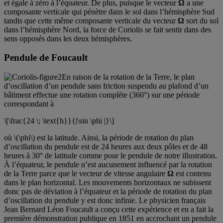
et égale à zéro à l’équateur. De plus, puisque le vecteur
Ω
a une
composante verticale qui pénètre dans le sol dans l’hémisphère Sud
tandis que cette même composante verticale du vecteur
Ω
sort du sol
dans l’hémisphère Nord, la force de Coriolis se fait sentir dans des
sens opposés dans les deux hémisphères.
Pendule de Foucault
En raison de la rotation de la Terre, le plan
d’oscillation d’un pendule sans friction suspendu au plafond d’un
bâtiment effectue une rotation complète (360°) sur une période
correspondant à
\[\frac{24 \; \text{h}}{|\sin \phi |}\]
où \(\phi\) est la latitude. Ainsi, la période de rotation du plan
d’oscillation du pendule est de 24 heures aux deux pôles et de 48
heures à 30° de latitude comme pour le pendule de notre illustration.
À l’équateur, le pendule n’est aucunement influencé par la rotation
de la Terre parce que le vecteur de vitesse angulaire
Ω
est contenu
dans le plan horizontal. Les mouvements horizontaux ne subissent
donc pas de déviation à l’équateur et la période de rotation du plan
d’oscillation du pendule y est donc infinie. Le physicien français
Jean Bernard Léon Foucault a conçu cette expérience et en a fait la
première démonstration publique en 1851 en accrochant un pendule