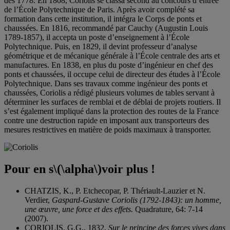
dès 1778. En 1808, Coriolis se classa second au concours d’entrée
de l’École Polytechnique de Paris. Après avoir complété sa
formation dans cette institution, il intégra le Corps de ponts et
chaussées. En 1816, recommandé par Cauchy (Augustin Louis
1789-1857), il accepta un poste d’enseignement à l’École
Polytechnique. Puis, en 1829, il devint professeur d’analyse
géométrique et de mécanique générale à l’École centrale des arts et
manufactures. En 1838, en plus du poste d’ingénieur en chef des
ponts et chaussées, il occupe celui de directeur des études à l’École
Polytechnique. Dans ses travaux comme ingénieur des ponts et
chaussées, Coriolis a rédigé plusieurs volumes de tables servant à
déterminer les surfaces de remblai et de déblai de projets routiers. Il
s’est également impliqué dans la protection des routes de la France
contre une destruction rapide en imposant aux transporteurs des
mesures restrictives en matière de poids maximaux à transporter.
Pour en s
\(\alpha\)
voir
plus
!
CHATZIS, K., P. Etchecopar, P. Thériault-Lauzier et N.
Verdier,
Gaspard-Gustave Coriolis (1792-1843): un homme,
une œuvre, une force et des effets.
Quadrature, 64: 7-14
(2007).
CORIOLIS, G.G., 1832.
Sur le principe des forces vives dans