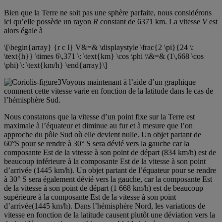
Bien que la Terre ne soit pas une sphère parfaite, nous considérons
ici qu’elle possède un rayon
R
constant de 6371 km. La vitesse
V
est
alors égale à
\[\begin{array} {r c l} V&=& \displaystyle \frac{2 \pi}{24 \:
\text{h}} \times 6\,371 \: \text{km} \cos \phi \\&=& (1\,668 \cos
\phi) \: \text{km/h} \end{array}\]
Voyons maintenant à l’aide d’un graphique
comment cette vitesse varie en fonction de la latitude dans le cas de
l’hémisphère Sud.
Nous constatons que la vitesse d’un point fixe sur la Terre est
maximale à l’équateur et diminue au fur et à mesure que l’on
approche du pôle Sud où elle devient nulle. Un objet partant de
60°S pour se rendre à 30° S sera dévié vers la gauche car la
composante Est de la vitesse à son point de départ (834 km/h) est de
beaucoup inférieure à la composante Est de la vitesse à son point
d’arrivée (1445 km/h). Un objet partant de l’équateur pour se rendre
à 30° S sera également dévié vers la gauche, car la composante Est
de la vitesse à son point de départ (1 668 km/h) est de beaucoup
supérieure à la composante Est de la vitesse à son point
d’arrivée(1445 km/h). Dans l’hémisphère Nord, les variations de
vitesse en fonction de la latitude causent plutôt une déviation vers la