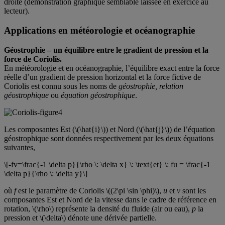
droite (démonstration graphique semblable laissée en exercice au
lecteur).
Applications en météorologie et océanographie
Géostrophie – un équilibre entre le gradient de pression et la
force de Coriolis.
En météorologie et en océanographie, l’équilibre exact entre la force
réelle d’un gradient de pression horizontal et la force fictive de
Coriolis est connu sous les noms de
géostrophie, relation
géostrophique
ou
équation géostrophique
.
Les composantes Est (\(\hat{i}\)) et Nord (\(\hat{j}\)) de l’équation
géostrophique sont données respectivement par les deux équations
suivantes,
\[-fv=\frac{-1 \delta p}{\rho \: \delta x} \: \text{et} \: fu = \frac{-1
\delta p}{\rho \: \delta y}\]
où
f
est le paramètre de Coriolis \((2\pi \sin \phi)\),
u
et
v
sont les
composantes Est et Nord de la vitesse dans le cadre de référence en
rotation, \(\rho\) représente la densité du fluide (air ou eau),
p
la
pression et \(\delta\) dénote une dérivée partielle.