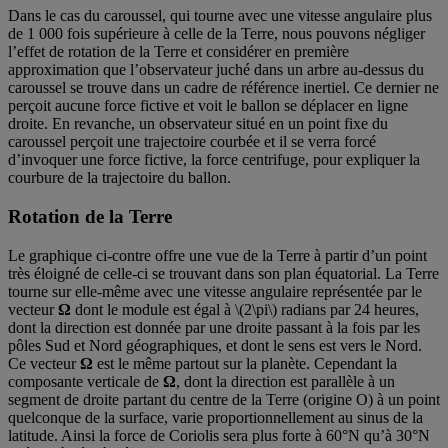
Dans le cas du caroussel, qui tourne avec une vitesse angulaire plus
de 1 000 fois supérieure à celle de la Terre, nous pouvons négliger
l’effet de rotation de la Terre et considérer en première
approximation que l’observateur juché dans un arbre au-dessus du
caroussel se trouve dans un cadre de référence inertiel. Ce dernier ne
perçoit aucune force fictive et voit le ballon se déplacer en ligne
droite. En revanche, un observateur situé en un point fixe du
caroussel perçoit une trajectoire courbée et il se verra forcé
d’invoquer une force fictive, la force centrifuge, pour expliquer la
courbure de la trajectoire du ballon.
Rotation de la Terre
Le graphique ci-contre offre une vue de la Terre à partir d’un point
très éloigné de celle-ci se trouvant dans son plan équatorial. La Terre
tourne sur elle-même avec une vitesse angulaire représentée par le
vecteur
Ω
dont le module est égal à \(2\pi\) radians par 24 heures,
dont la direction est donnée par une droite passant à la fois par les
pôles Sud et Nord géographiques, et dont le sens est vers le Nord.
Ce vecteur
Ω
est le même partout sur la planète. Cependant la
composante verticale de
Ω
, dont la direction est parallèle à un
segment de droite partant du centre de la Terre (origine O) à un point
quelconque de la surface, varie proportionnellement au sinus de la
latitude. Ainsi la force de Coriolis sera plus forte à 60°N qu’à 30°N