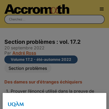
Rechercher :
Section problèmes : vol. 17.2
20 septembre 2022
Par
André Ross
Volume 17.2 - été-automne 2022
Section problèmes
Des dames sur d’étranges échiquiers
Prouver l’énoncé utilisé dans la preuve de
Pólya. Généralement pour qu’une liste $(r_1,
\ldots, r_n)$ soit une solution au problème des
$n$ dames sur un échiquier toroïdal, il faut et