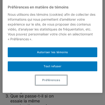
il suffit que :
Préférences en matière de témoins
I. la liste $(r_1, …, r_n)$ contienne tous les
nombres de 1 à $n$, on dit donc que c’est une
Nous utilisons des témoins (cookies) afin de collecter des
permutation;
informations qui nous permettent d’améliorer votre
II. la liste $((r_1 + 1)\mod n, …, (r_n+n )\mod
expérience sur le site, de vous proposer des contenus
n)$ soit une permutation (avec $0 = n \mod
vidéo, d’analyser les statistiques de fréquentation, etc.
n)$;
Vous pouvez personnaliser votre choix en sélectionnant
III. la liste $((r_1 – 1)\mod n, …, (r_n– n )\mod
« Préférences ».
n)$ soit une permutation (avec $0 = n \mod
n)$.
Quelle est la borne
Autoriser les témoins
supérieure
équivalente pour le
problème de
Tout refuser
domination des tours
sur un polyomino de
Préférences
$N$ cases ? (Indice :
quel serait alors le
pavage nécessaire ?)
Que se passe-t-il si on
essaie la même