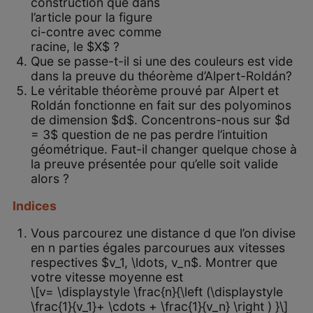
construction que dans
l’article pour la figure
ci-contre avec comme
racine, le $X$ ?
Que se passe-t-il si une des couleurs est vide
dans la preuve du théorème d’Alpert-Roldán?
Le véritable théorème prouvé par Alpert et
Roldán fonctionne en fait sur des polyominos
de dimension $d$. Concentrons-nous sur $d
= 3$ question de ne pas perdre l’intuition
géométrique. Faut-il changer quelque chose à
la preuve présentée pour qu’elle soit valide
alors ?
Indices
Vous parcourez une distance d que l’on divise
en n parties égales parcourues aux vitesses
respectives $v_1, \ldots, v_n$. Montrer que
votre vitesse moyenne est
\[v= \displaystyle \frac{n}{\left (\displaystyle
\frac{1}{v_1}+ \cdots + \frac{1}{v_n} \right ) }\]