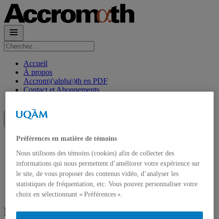
Rechercher :
Accueil
À propos
Accrom\(\alpha\)th en PDF
Contact et Abonnements
Abonnement à l’infolettre
Préférences en matière de témoins
Accueil
À propos
Nous utilisons des témoins (cookies) afin de collecter des
Accrom\(\alpha\)th en PDF
informations qui nous permettent d’améliorer votre expérience sur
Contact et Abonnements
le site, de vous proposer des contenus vidéo, d’analyser les
Abonnement à l’infolettre
statistiques de fréquentation, etc. Vous pouvez personnaliser votre
choix en sélectionnant « Préférences ».
Éditorial : vol. 17.2, été-automne 2022