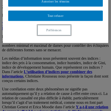
Autoriser les témoins
22 septembre 2022
Par
André Ross
Tout refuser
Volume 17.2 - été-automne 2022
Éditorial
Préférences
Dans un article intitulé
Des dames sur d’étranges échiquiers
,
Alexis Langlois-Rémillard et Charles Senécal s’intéressent aux
nombres minimal et maximal de dames pour contrôler des échiquiers
de différentes formes sans se menacer.
Les médias d’information nous présentent souvent des indices :
indice des prix à la consommation, indice humidex, indice de Gini,
indice de développement humain. Que représentent ces indices ?
Dans l’article
L’utilisation d’indices pour combiner des
informations
, Christiane Rousseau nous présente la façon dont sont
conçus certains indices.
Une corrélation entre deux phénomènes ne signifie pas
automatiquement qu’il y a relation de cause à effet entre ceux-ci. La
relation de causalité est plus difficile à établir, particulièrement
lorsqu’il s’agit d’un traitement médical, comme nous en font part
Christian Genest et Erica Moodie dans l’article
Y a-t-il une relation