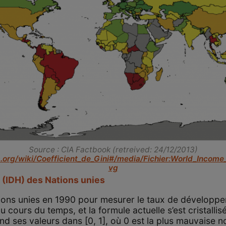
Source : CIA Factbook (retreived: 24/12/2013)
ia.org/wiki/Coefficient_de_Gini#/media/Fichier:World_Incom
vg
(IDH) des Nations unies
Nations unies en 1990 pour mesurer le taux de dévelop
cours du temps, et la formule actuelle s’est cristallisé
nd ses valeurs dans [0, 1], où 0 est la plus mauvaise not