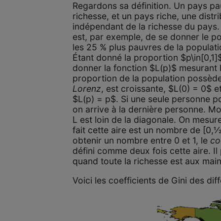
Regardons sa définition. Un pays pau
richesse, et un pays riche, une distri
indépendant de la richesse du pays. L
est, par exemple, de se donner le 
les 25 % plus pauvres de la populatio
Étant donné la proportion $p\in[0,1]
donner la fonction $L(p)$ mesurant l
proportion de la population possède
Lorenz
, est croissante, $L(0) = 0$ e
$L(p) = p$. Si une seule personne p
on arrive à la dernière personne. Moi
L est loin de la diagonale. On mesure
fait cette aire est un nombre de [0,1
obtenir un nombre entre 0 et 1, le
co
défini comme deux fois cette aire. Il
quand toute la richesse est aux mains
Voici les coefficients de Gini des dif