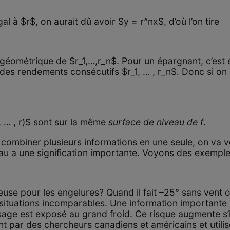
l à $r$, on aurait dû avoir $y = r^nx$, d’où l’on tire
 géométrique de $r_1,…,r_n$. Pour un épargnant, c’est 
es rendements consécutifs $r_1, … , r_n$. Donc si on co
r, … , r)$ sont sur la même
surface de niveau de f
.
 combiner plusieurs informations en une seule, on va vo
eau a une signification importante. Voyons des exemple
euse pour les engelures? Quand il fait –25° sans vent ou
 situations incomparables. Une information importan
isage est exposé au grand froid. Ce risque augmente s’il
int par des chercheurs canadiens et américains et utili