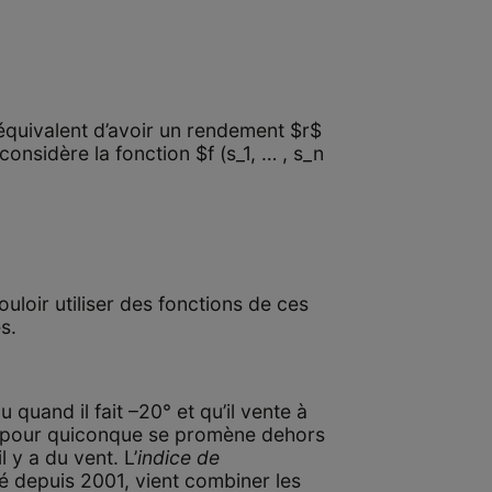
équivalent d’avoir un rendement $r$
nsidère la fonction $f (s_1, … , s_n
uloir utiliser des fonctions de ces
s.
 quand il fait –20° et qu’il vente à
te pour quiconque se promène dehors
 y a du vent. L’
indice de
sé depuis 2001, vient combiner les