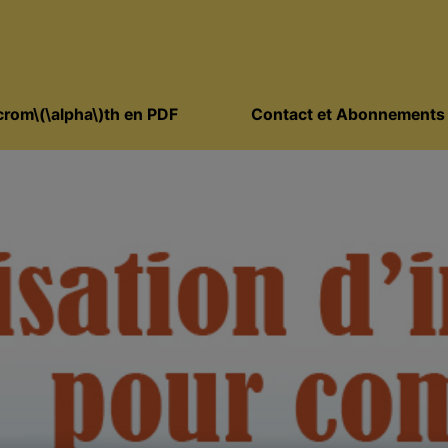
rom\(\alpha\)th en PDF
Contact et Abonnements