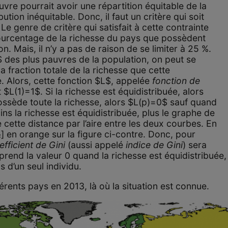
vre pourrait avoir une répartition équitable de la
bution inéquitable. Donc, il faut un critère qui soit
e genre de critère qui satisfait à cette contrainte
pourcentage de la richesse du pays que possèdent
n. Mais, il n’y a pas de raison de se limiter à 25 %.
$ des plus pauvres de la population, on peut se
a fraction totale de la richesse que cette
. Alors, cette fonction $L$, appelée
fonction de
t $L(1)=1$. Si la richesse est équidistribuée, alors
ossède toute la richesse, alors $L(p)=0$ sauf quand
ns la richesse est équidistribuée, plus le graphe de
 cette distance par l’aire entre les deux courbes. En
⁄2] en orange sur la figure ci-contre. Donc, pour
efficient de Gini
(aussi appelé
indice de Gini
) sera
 prend la valeur 0 quand la richesse est équidistribuée,
 d’un seul individu.
férents pays en 2013, là où la situation est connue.