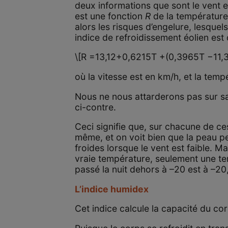
deux informations que sont le vent et
est une fonction
R
de la températur
alors les risques d’engelure, lesque
indice de refroidissement éolien es
\[R =13,12+0,6215T +(0,3965T −11,37
où la vitesse est en km/h, et la temp
Nous ne nous attarderons pas sur sa
ci-contre.
Ceci signifie que, sur chacune de ces
même, et on voit bien que la peau 
froides lorsque le vent est faible. Ma
vraie température, seulement une te
passé la nuit dehors à –20 est à –20, 
L’indice humidex
Cet indice calcule la capacité du co