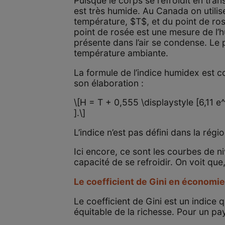
Puisque le corps se refroidit en tran
est très humide. Au Canada on utili
température, $T$, et du point de ro
point de rosée est une mesure de l’hu
présente dans l’air se condense. Le p
température ambiante.
La formule de l’indice humidex est c
son élaboration :
\[H = T + 0,555 \displaystyle [6,11 e
].\]
L’indice n’est pas défini dans la ré
Ici encore, ce sont les courbes de 
capacité de se refroidir. On voit qu
Le coefficient de Gini en économi
Le coefficient de Gini est un indice
équitable de la richesse. Pour un pa