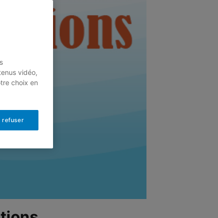
s
tenus vidéo,
otre choix en
 refuser
ations