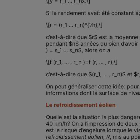
\[y = r_1 … r_nx.\]
Si le rendement avait été constant éga
\[r = (r_1 … r_n)^{1⁄n},\]
c’est-à-dire que $r$ est la moyenne
pendant $n$ années ou bien d’avoir d
) = s_1 … s_n$, alors on a
\[f (r_1, … , r_n )=f (r, … , r),\]
c’est-à-dire que $(r_1, … , r_n)$ et $
On peut généraliser cette idée: pour
informations dont la surface de niv
Le refroidissement éolien
Quelle est la situation la plus danger
40 km/h? On a l’impression de deux
est le risque d’engelure lorsque le v
refroidissement éolien
,
R
, mis au po