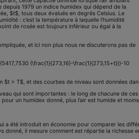
spirant, cette capacité diminue lorsque l’air ambiant
se depuis 1979 un indice humidex qui dépend de la
sée, $t$, tous deux évalués en degrés Celsius. Le
midité : c’est la température à laquelle l’humidité
oint de rosée est toujours inférieur ou égal à la
ompliquée, et ici non plus nous ne discuterons pas de
^{5417,7530 (\frac{1}{273,16}-\frac{1}{273,15+t})}-10
gion $t > T$, et des courbes de niveau sont données dan
niveau qui sont importantes : le long de chacune de ce
e, pour un humidex donné, plus l’air est humide et moin
e
 qui a été introduit en économie pour comparer les diff
ys donné, il mesure comment est répartie la richesse en