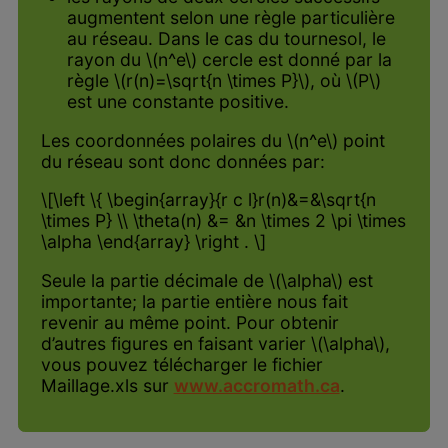
augmentent selon une règle particulière
au réseau. Dans le cas du tournesol, le
rayon du \(n^e\) cercle est donné par la
règle \(r(n)=\sqrt{n \times P}\), où \(P\)
est une constante positive.
Les coordonnées polaires du \(n^e\) point
du réseau sont donc données par:
\[\left \{ \begin{array}{r c l}r(n)&=&\sqrt{n
\times P} \\ \theta(n) &= &n \times 2 \pi \times
\alpha \end{array} \right . \]
Seule la partie décimale de \(\alpha\) est
importante; la partie entière nous fait
revenir au même point. Pour obtenir
d’autres figures en faisant varier \(\alpha\),
vous pouvez télécharger le fichier
Maillage.xls sur
www.accromath.ca
.