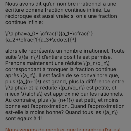
Nous avons dit qu’un nombre irrationnel a une
écriture comme fraction continue infinie. La
réciproque est aussi vraie: si on a une fraction
continue infinie:
\[\alpha=a_0+ \cfrac{1}{a_1+\cfrac{1}
{a_2+\cfrac{1}{a_3+\cdots}}}\]
alors elle représente un nombre irrationnel. Toute
suite \(\{a_n\}\) d’entiers positifs est permise.
Prenons maintenant une réduite \(p_n/q_n\)
correspondant à tronquer la fraction continue
après \(a_n\). Il est facile de se convaincre que,
plus \(a_{n+1}\) est grand, plus la différence entre
\(\alpha\) et la réduite \(p_n/q_n\) est petite, et
mieux \(\alpha\) est approximé par les rationnels.
Au contraire, plus \(a_{n+1}\) est petit, et moins
bonne est l’approximation. Quand l’approximation
est-elle la moins bonne? Quand tous les \(a_n\)
sont égaux à 1!
Nous venons de montrer que le nombre d’or est