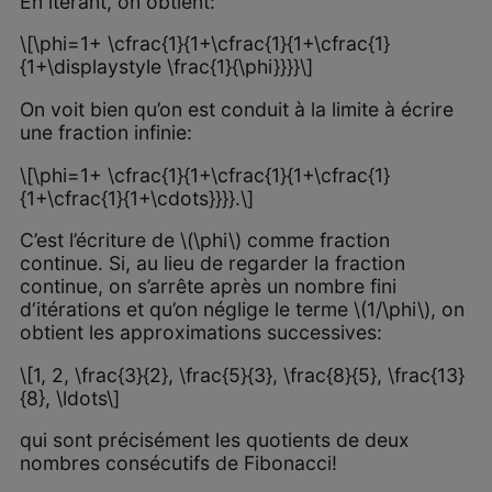
En itérant, on obtient:
\[\phi=1+ \cfrac{1}{1+\cfrac{1}{1+\cfrac{1}
{1+\displaystyle \frac{1}{\phi}}}}\]
On voit bien qu’on est conduit à la limite à écrire
une fraction infinie:
\[\phi=1+ \cfrac{1}{1+\cfrac{1}{1+\cfrac{1}
{1+\cfrac{1}{1+\cdots}}}}.\]
C’est l’écriture de \(\phi\) comme fraction
continue. Si, au lieu de regarder la fraction
continue, on s’arrête après un nombre fini
d‘itérations et qu’on néglige le terme \(1/\phi\), on
obtient les approximations successives:
\[1, 2, \frac{3}{2}, \frac{5}{3}, \frac{8}{5}, \frac{13}
{8}, \ldots\]
qui sont précisément les quotients de deux
nombres consécutifs de Fibonacci!