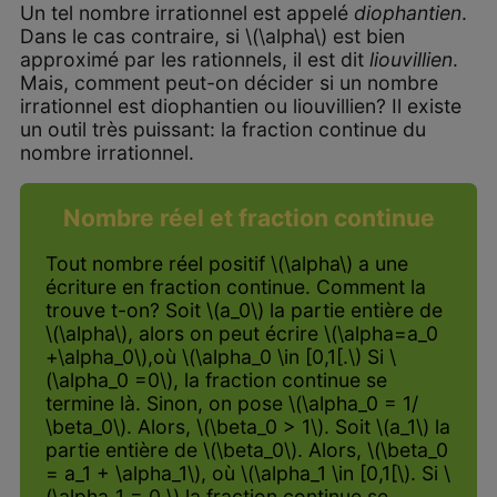
Un tel nombre irrationnel est appelé
diophantien
.
Dans le cas contraire, si \(\alpha\) est bien
approximé par les rationnels, il est dit
liouvillien
.
Mais, comment peut-on décider si un nombre
irrationnel est diophantien ou liouvillien? Il existe
un outil très puissant: la fraction continue du
nombre irrationnel.
Nombre réel et fraction continue
Tout nombre réel positif \(\alpha\) a une
écriture en fraction continue. Comment la
trouve t-on? Soit \(a_0\) la partie entière de
\(\alpha\), alors on peut écrire \(\alpha=a_0
+\alpha_0\),où \(\alpha_0 \in [0,1[.\) Si \
(\alpha_0 =0\), la fraction continue se
termine là. Sinon, on pose \(\alpha_0 = 1/
\beta_0\). Alors, \(\beta_0 > 1\). Soit \(a_1\) la
partie entière de \(\beta_0\). Alors, \(\beta_0
= a_1 + \alpha_1\), où \(\alpha_1 \in [0,1[\). Si \
(\alpha_1 = 0,\) la fraction continue se