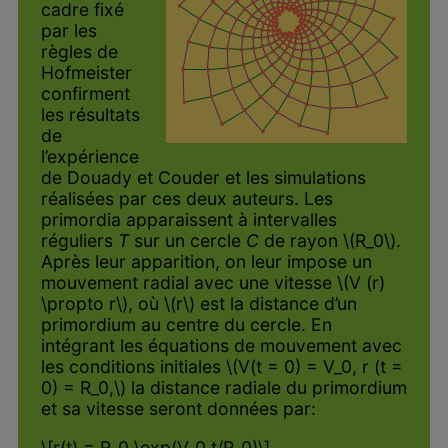
cadre fixé
par les
règles de
Hofmeister
confirment
les résultats
de
l’expérience
de Douady et Couder et les simulations
réalisées par ces deux auteurs. Les
primordia apparaissent à intervalles
réguliers
T
sur un cercle
C
de rayon \(R_0\).
Après leur apparition, on leur impose un
mouvement radial avec une vitesse \(V (r)
\propto r\), où \(r\) est la distance d’un
primordium au centre du cercle. En
intégrant les équations de mouvement avec
les conditions initiales \(V(t = 0) = V_0, r (t =
0) = R_0,\) la distance radiale du primordium
et sa vitesse seront données par:
\[r(t) = R_0 \exp(V_0 t/R_0)\]