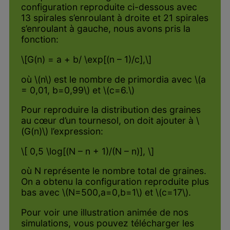
configuration reproduite ci-dessous avec
13 spirales s’enroulant à droite et 21 spirales
s’enroulant à gauche, nous avons pris la
fonction:
\[G(n) = a + b/ \exp[(n – 1)/c],\]
où \(n\) est le nombre de primordia avec \(a
= 0,01, b=0,99\) et \(c=6.\)
Pour reproduire la distribution des graines
au cœur d’un tournesol, on doit ajouter à \
(G(n)\) l’expression:
\[ 0,5 \log[(N – n + 1)/(N – n)], \]
où N représente le nombre total de graines.
On a obtenu la configuration reproduite plus
bas avec \(N=500,a=0,b=1\) et \(c=17\).
Pour voir une illustration animée de nos
simulations, vous pouvez télécharger les