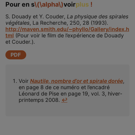
Pour en s
\(\alpha\)
voir
plus
!
S. Douady et Y. Couder,
La physique des spirales
végétales
, La Recherche, 250, 28 (1993).
http://maven.smith.edu/~phyllo/Gallery/index.h
tml
(Pour voir le film de l’expérience de Douady
et Couder.).
PDF
Voir
Nautile, nombre d’or et spirale dorée
,
en page 8 de ce numéro et l’encadré
Léonard de Pise en page 19, vol. 3, hiver-
printemps 2008.
↩