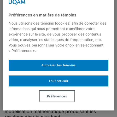
\[1,2,\frac{3}{2}, \frac{5}{3}, \frac{8}{5},
\frac{13}{8},\ldots\]
Préférences en matière de témoins
On peut montrer que la suite \(b_n\)
1
converge vers le nombre d’or
:
Nous utilisons des témoins (cookies) afin de collecter des
informations qui nous permettent d’améliorer votre
\[\phi=\frac{1+\sqrt{5}}{2}.\]
expérience sur le site, de vous proposer des contenus
vidéo, d’analyser les statistiques de fréquentation, etc.
Nous admettrons ce résultat dont la preuve
Vous pouvez personnaliser votre choix en sélectionnant
demande un peu de travail.
« Préférences ».
Autoriser les témoins
Dans tous les cas, les nombres de spirales dans
un sens et dans l’autre sont deux nombres
consécutifs de la suite de Fibonacci! Mais
Tout refuser
pourquoi?
Ce n’est que récemment que Douady et Couder
Préférences
ont donné une explication au processus de
formation des spirales par le biais d’une
modélisation mathématique produisant les
résultats décrits plus haut.