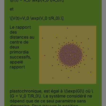
et
\[V(t)=V_0 \exp(V_0 t/R_0).\]
Le rapport
des
distances au
centre de
deux
primordia
successifs,
appelé
rapport
plastochronique, est égal à \(\exp(G)\) où \
(G = V_0 T/R_0\). Le système considéré ne
dépend que de ce seul paramètre sans
dimension. Pour trouver la position