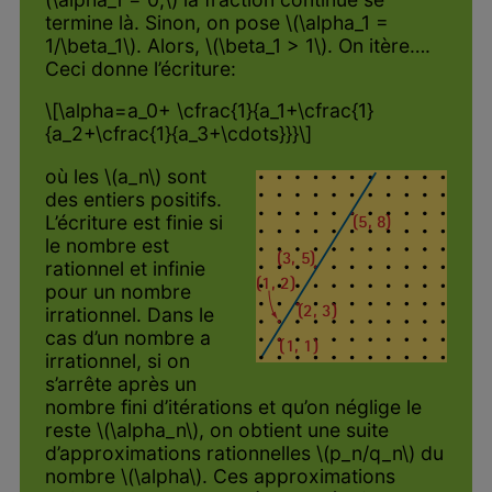
termine là. Sinon, on pose \(\alpha_1 =
1/\beta_1\). Alors, \(\beta_1 > 1\). On itère….
Ceci donne l’écriture:
\[\alpha=a_0+ \cfrac{1}{a_1+\cfrac{1}
{a_2+\cfrac{1}{a_3+\cdots}}}\]
où les \(a_n\) sont
des entiers positifs.
L’écriture est finie si
le nombre est
rationnel et infinie
pour un nombre
irrationnel. Dans le
cas d’un nombre a
irrationnel, si on
s’arrête après un
nombre fini d’itérations et qu’on néglige le
reste \(\alpha_n\), on obtient une suite
d’approximations rationnelles \(p_n/q_n\) du
nombre \(\alpha\). Ces approximations