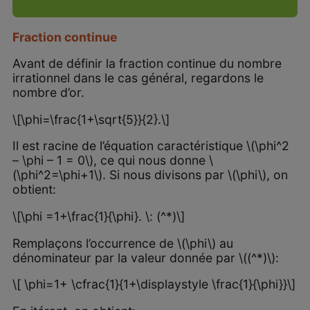
Fraction continue
Avant de définir la fraction continue du nombre
irrationnel dans le cas général, regardons le
nombre d’or.
\[\phi=\frac{1+\sqrt{5}}{2}.\]
Il est racine de l’équation caractéristique \(\phi^2
– \phi – 1 = 0\), ce qui nous donne \
(\phi^2=\phi+1\). Si nous divisons par \(\phi\), on
obtient:
\[\phi =1+\frac{1}{\phi}. \: (^*)\]
Remplaçons l’occurrence de \(\phi\) au
dénominateur par la valeur donnée par \((^*)\):
\[ \phi=1+ \cfrac{1}{1+\displaystyle \frac{1}{\phi}}\]