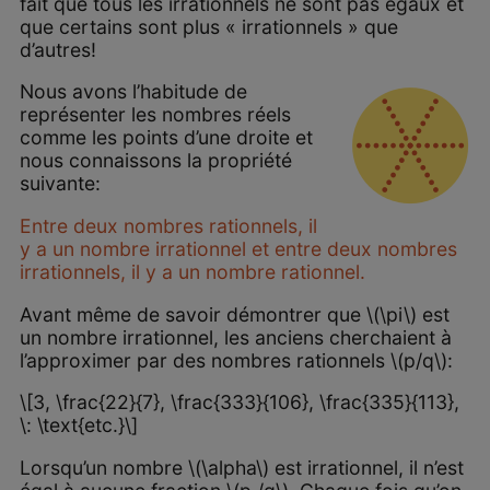
fait que tous les irrationnels ne sont pas égaux et
que certains sont plus « irrationnels » que
d’autres!
Nous avons l’habitude de
représenter les nombres réels
comme les points d’une droite et
nous connaissons la propriété
suivante:
Entre deux nombres rationnels, il
y a un nombre irrationnel et entre deux nombres
irrationnels, il y a un nombre rationnel.
Avant même de savoir démontrer que \(\pi\) est
un nombre irrationnel, les anciens cherchaient à
l’approximer par des nombres rationnels \(p/q\):
\[3, \frac{22}{7}, \frac{333}{106}, \frac{335}{113},
\: \text{etc.}\]
Lorsqu’un nombre \(\alpha\) est irrationnel, il n’est