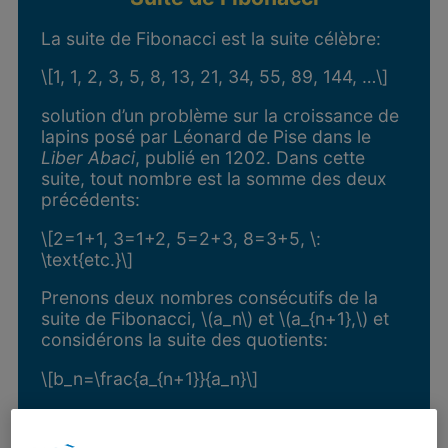
La suite de Fibonacci est la suite célèbre:
\[1, 1, 2, 3, 5, 8, 13, 21, 34, 55, 89, 144, …\]
solution d’un problème sur la croissance de
lapins posé par Léonard de Pise dans le
Liber Abaci
, publié en 1202. Dans cette
suite, tout nombre est la somme des deux
précédents:
\[2=1+1, 3=1+2, 5=2+3, 8=3+5, \:
\text{etc.}\]
Prenons deux nombres consécutifs de la
suite de Fibonacci, \(a_n\) et \(a_{n+1},\) et
considérons la suite des quotients:
\[b_n=\frac{a_{n+1}}{a_n}\]
dont les premiers termes sont: