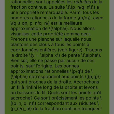
rationnelles sont appelées les
réduites
de la
fraction continue. La suite \(\{p_n/q_n\}\) a
une propriété remarquable. Parmi tous les
nombres rationnels de la forme \(p/q\), avec
\(q ≤ qn, p_n/q_n\) est la meilleure
approximation de \(\alpha\). Nous allons
visualiser cette propriété comme ceci.
Prenons une planche sur laquelle nous
plantons des clous à tous les points à
coordonnées entières (voir figure). Traçons
la droite \(y = \alpha x\) de pente \(\alpha\).
Bien sûr, elle ne passe par aucun de ces
points, sauf l’origine. Les bonnes
approximations rationnelles \(p/q\) de \
(\alpha\) correspondent aux points \((p,q)\)
qui sont proches de la droite. Accrochons
un fil à l’infini le long de la droite et levons
ou baissons le fil. Quels sont les points qu’il
accroche? Ce sont précisément les points \
((p_n, q_n)\) correspondant aux réduites \
(p_n/q_n\) de la fraction continue tronquée!