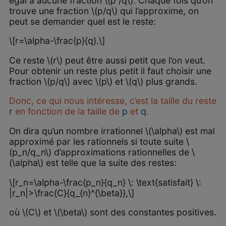
égal à aucune fraction \(p /q\). Chaque fois qu’on
trouve une fraction \(p/q\) qui l’approxime, on
peut se demander quel est le reste:
\[r=\alpha-\frac{p}{q}.\]
Ce reste \(r\) peut être aussi petit que l’on veut.
Pour obtenir un reste plus petit il faut choisir une
fraction \(p/q\) avec \(p\) et \(q\) plus grands.
Donc, ce qui nous intéresse, c’est la taille du reste
r
en fonction de la taille de
p
et
q
.
On dira qu’un nombre irrationnel \(\alpha\) est mal
approximé par les rationnels si toute suite \
(p_n/q_n\) d’approximations rationnelles de \
(\alpha\) est telle que la suite des restes:
\[r_n=\alpha-\frac{p_n}{q_n} \: \text{satisfait} \:
|r_n|>\frac{C}{q_{n}^{\beta}},\]
où \(C\) et \(\beta\) sont des constantes positives.