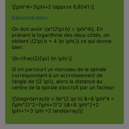
\[\phi^4=3\phi+2 \approx 6,8541.\]
Démonstration:
On doit avoir \(e^{2\pi b} = \phi^4\). En
prenant le logarithme des deux côtés, on
obtient \(2\pi b = 4 \ln \phi,\) ce qui donne
bien:
\[b=\frac{2}{\pi} \ln \phi.\]
Si on parcourt un morceau de la spirale
correspondant à un accroissement de
l’angle de \(2 \pi\), alors la distance au
centre de la spirale s’accroît par un facteur:
\[\begin{array}{r c l}e^{2 \pi b} &=& \phi^4 =
(\phi^2)^2=(\phi+1)^2 \\&=& \phi^2+2
\phi+1=3 \phi +2.\end{array}\]