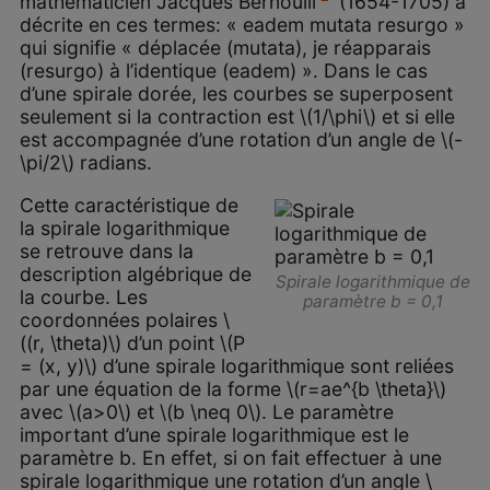
mathématicien Jacques Bernoulli
(1654-1705) a
décrite en ces termes: « eadem mutata resurgo »
qui signifie « déplacée (mutata), je réapparais
(resurgo) à l’identique (eadem) ». Dans le cas
d’une spirale dorée, les courbes se superposent
seulement si la contraction est \(1/\phi\) et si elle
est accompagnée d’une rotation d’un angle de \(-
\pi/2\) radians.
Cette caractéristique de
la spirale logarithmique
se retrouve dans la
description algébrique de
Spirale logarithmique de
la courbe. Les
paramètre
b = 0,1
coordonnées polaires \
((r, \theta)\) d’un point \(P
= (x, y)\) d’une spirale logarithmique sont reliées
par une équation de la forme \(r=ae^{b \theta}\)
avec \(a>0\) et \(b \neq 0\). Le paramètre
important d’une spirale logarithmique est le
paramètre b. En effet, si on fait effectuer à une
spirale logarithmique une rotation d’un angle \