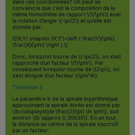
dans ces coordonnées? On peut se
convaincre que c’est la composition de la
même homothétie de rapport \(1/\phi\) avec
la rotation d’angle \(-\pi/2\) et qu’elle est
donnée par:
\[(X,Y) \mapsto (X’,Y’)=\left ( \frac{Y}{\phi},
\frac{X}{\phi} \right ).\]
Donc, lorsqu’on tourne de \(-\pi/2\), on s’est
rapproché d’un facteur \(1/\phi\). Par
conséquent lorsqu’on tourne de \(2\pi\), on
s’est éloigné d’un facteur \(\phi^4\).
Théorème 3
Le paramètre b de la spirale logarithmique
approximant la spirale dorée est donné par
\(b=\displaystyle \frac{2}{\pi} \ln \phi\), soit
environ \(b \approx 0,30635\). En un tour,
la distance au centre de la spirale s’accroît
par un facteur: