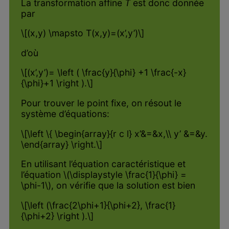
La transformation affine
T
est donc donnée
par
\[(x,y) \mapsto T(x,y)=(x’,y’)\]
d’où
\[(x’,y’)= \left ( \frac{y}{\phi} +1 \frac{-x}
{\phi}+1 \right ).\]
Pour trouver le point fixe, on résout le
système d’équations:
\[\left \{ \begin{array}{r c l} x’&=&x,\\ y’ &=&y.
\end{array} \right.\]
En utilisant l’équation caractéristique et
l’équation \(\displaystyle \frac{1}{\phi} =
\phi-1\), on vérifie que la solution est bien
\[\left (\frac{2\phi+1}{\phi+2}, \frac{1}
{\phi+2} \right ).\]