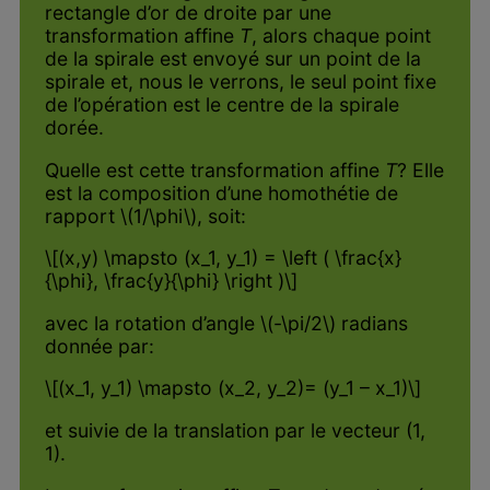
rectangle d’or de droite par une
transformation affine
T
, alors chaque point
de la spirale est envoyé sur un point de la
spirale et, nous le verrons, le seul point fixe
de l’opération est le centre de la spirale
dorée.
Quelle est cette transformation affine
T
? Elle
est la composition d’une homothétie de
rapport \(1/\phi\), soit:
\[(x,y) \mapsto (x_1, y_1) = \left ( \frac{x}
{\phi}, \frac{y}{\phi} \right )\]
avec la rotation d’angle \(-\pi/2\) radians
donnée par:
\[(x_1, y_1) \mapsto (x_2, y_2)= (y_1 – x_1)\]
et suivie de la translation par le vecteur (1,
1).