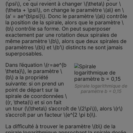
(\psi\), ce qui revient à changer \(\theta\) pour \
(\theta + \psi\), on change le paramètre \(a\) en \
(a’ = ae^{b\psi}\). Donc le paramètre \(a\) contrôle
la position de la spirale, alors que le paramètre \
(b\) contrôle sa forme. On peut superposer
exactement par une rotation deux spirales de
même paramètre \(b\), alors que deux spirales de
paramètres \(b\) et \(b’\) distincts ne sont jamais
superposables.
Dans l’équation \(r=ae^{b
\theta}\), le paramètre \
(b\) a la propriété
suivante: si on prend un
Spirale logarithmique de
point de départ sur la
paramètre
b = 0,15
spirale de coordonnées \
((r, \theta)\) et si on fait
un tour (\(\theta\) s’accroît de \(2\pi\)), alors \(r\)
s’accroît par un facteur \(e^{2 \pi b}\).
La difficulté à trouver le paramètre \(b\) de la
spirale logarithmique approchant la spirale dorée