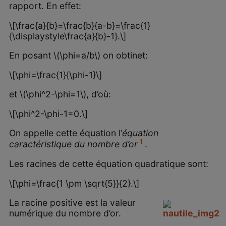
rapport. En effet:
\[\frac{a}{b}=\frac{b}{a-b}=\frac{1}
{\displaystyle\frac{a}{b}-1}.\]
En posant \(\phi=a/b\) on obtinet:
\[\phi=\frac{1}{\phi-1}\]
et \(\phi^2-\phi=1\), d’où:
\[\phi^2-\phi-1=0.\]
On appelle cette équation l’
équation
1
caractéristique du nombre d’or
.
Les racines de cette équation quadratique sont:
\[\phi=\frac{1 \pm \sqrt{5}}{2}.\]
La racine positive est la valeur
numérique du nombre d’or.