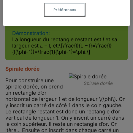
construit sur le petit côté, on obtient encore
Préférences
un rectangle d’or.
Démonstration:
La longueur du rectangle restant est
l
et sa
largeur est
L
– l, et:\[\frac{l}{L – l}=\frac{l}
{l(\phi-1)}=\frac{1}{\phi-1}=\phi.\]
Spirale dorée
Pour construire une
Spirale dorée
spirale dorée, on prend
un rectangle d’or
horizontal de largeur 1 et de longueur \(\phi\). On
y inscrit un carré de côté 1 dans le coin gauche.
Le rectangle restant est donc un rectangle d’or
vertical de longueur 1. On y inscrit un carré dans
le coin supérieur. Il reste un rectangle d’or. On
itère… Ensuite on inscrit dans chaque carré un