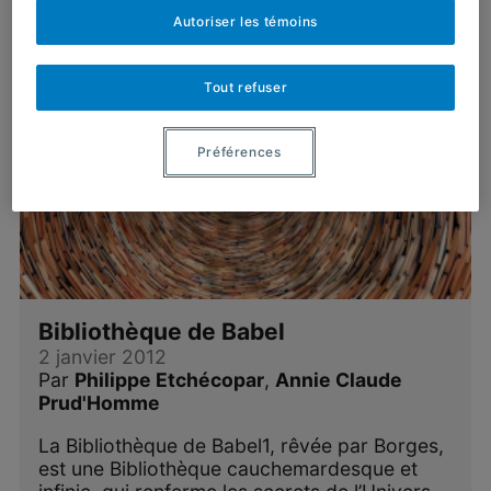
Autoriser les témoins
Tout refuser
Préférences
Bibliothèque de Babel
2 janvier 2012
Par
Philippe Etchécopar
,
Annie Claude
Prud'Homme
La Bibliothèque de Babel1, rêvée par Borges,
est une Bibliothèque cauchemardesque et