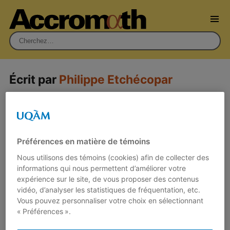
Rechercher :
Écrit par
Philippe Etchécopar
Des prédateurs et leurs proies
29 mai 2013
Par
Philippe Etchécopar
Préférences en matière de témoins
Sur la terre toutes les espèces vivantes
Nous utilisons des témoins (cookies) afin de collecter des
cherchent à survivre tout en devant
informations qui nous permettent d’améliorer votre
cohabiter entre elles. Un équilibre est-il
expérience sur le site, de vous proposer des contenus
possible…
vidéo, d’analyser les statistiques de fréquentation, etc.
Vous pouvez personnaliser votre choix en sélectionnant
« Préférences ».
Lire plus