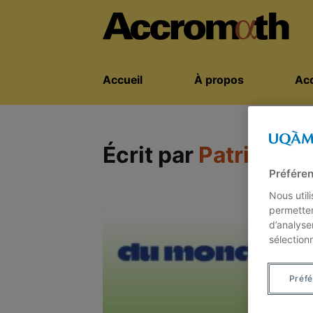
Accueil
À propos
Acc
Écrit par
Patrick La
Préféren
Nous util
permetten
d’analyse
sélection
Préf