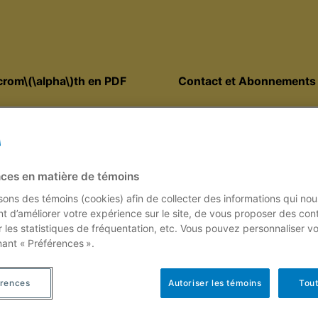
rom\(\alpha\)th en PDF
Contact et Abonnements
belle
ces en matière de témoins
isons des témoins (cookies) afin de collecter des informations qui nou
t d’améliorer votre expérience sur le site, de vous proposer des con
r les statistiques de fréquentation, etc. Vous pouvez personnaliser v
nant « Préférences ».
érences
Autoriser les témoins
Tout