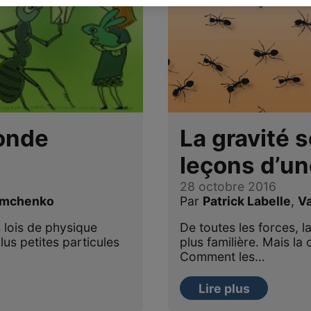
La gravité s
onde
leçons d’un
28 octobre 2016
Par
Patrick Labelle
,
V
ramchenko
De toutes les forces, la
s lois de physique
plus familière. Mais 
us petites particules
Comment les…
Lire plus