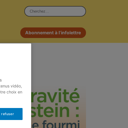
Rechercher :
Abonnement à l’infolettre
s
tenus vidéo,
otre choix en
 refuser