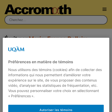
Rechercher :
Écrit par
Marie-France Dallaire
Regard archimédien sur le cercle:
quand la circonférence prend une
Préférences en matière de témoins
bouffée d’aire
Nous utilisons des témoins (cookies) afin de collecter des
29 avril 2013
informations qui nous permettent d’améliorer votre
Par
Bernard R. Hodgson
,
Marie-France
expérience sur le site, de vous proposer des contenus
Dallaire
vidéo, d’analyser les statistiques de fréquentation, etc.
Vous pouvez personnaliser votre choix en sélectionnant
Dans son étude sur le cercle, Archimède met
« Préférences ».
l’accent sur un lien explicite entre l’aire et la
circonférence. Si ce…
Autoriser les témoins