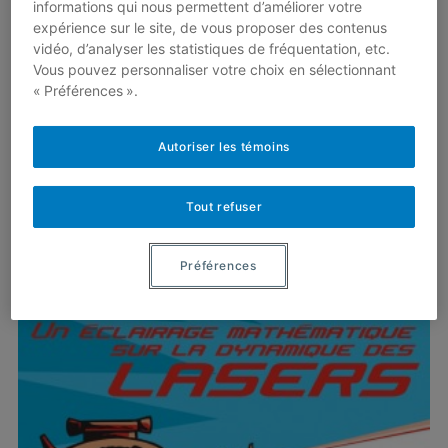
informations qui nous permettent d’améliorer votre
expérience sur le site, de vous proposer des contenus
L’équilibre des unités en
vidéo, d’analyser les statistiques de fréquentation, etc.
modélisation mathématique
Vous pouvez personnaliser votre choix en sélectionnant
23 septembre 2017
« Préférences ».
Par
Pietro-Luciano Buono
En 1950, le physicien et mathématicien
Autoriser les témoins
britannique Sir Geoffrey Ingram Taylor
(1886–1975) publia un modèle mathématique
approximant l’énergie libérée par…
Tout refuser
Lire plus
Préférences