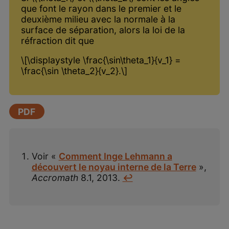
que font le rayon dans le premier et le
deuxième milieu avec la normale à la
surface de séparation, alors la loi de la
réfraction dit que
\[\displaystyle \frac{\sin\theta_1}{v_1} =
\frac{\sin \theta_2}{v_2}.\]
PDF
Voir «
Comment Inge Lehmann a
découvert le noyau interne de la Terre
»,
Accromath
8.1, 2013.
↩