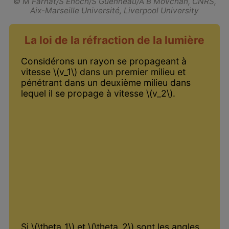
© M Farhat/S Enoch/S Guenneau/A B Movchan, CNRS,
Aix-Marseille Université, Liverpool University
La loi de la réfraction de la lumière
Considérons un rayon se propageant à
vitesse \(v_1\) dans un premier milieu et
pénétrant dans un deuxième milieu dans
lequel il se propage à vitesse \(v_2\).
Si \(\theta_1\) et \(\theta_2\) sont les angles