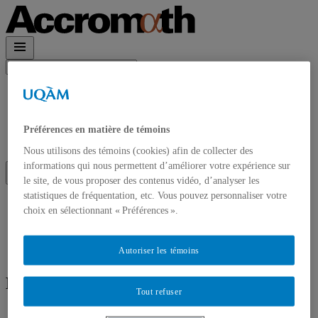
Rechercher :
Accueil
À propos
Accrom\(\alpha\)th en PDF
Préférences en matière de témoins
Contact et Abonnements
Abonnement à l’infolettre
Nous utilisons des témoins (cookies) afin de collecter des
informations qui nous permettent d’améliorer votre expérience sur
le site, de vous proposer des contenus vidéo, d’analyser les
statistiques de fréquentation, etc. Vous pouvez personnaliser votre
Accueil
choix en sélectionnant « Préférences ».
À propos
Accrom\(\alpha\)th en PDF
Contact et Abonnements
Autoriser les témoins
Abonnement à l’infolettre
Écrit par
Shophika Vaithyanathasarma
Tout refuser