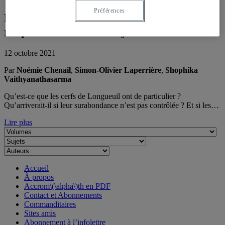
Préférences
Faut-il abattre des cerfs pour réduire le
risque de maladie de Lyme ?
12 octobre 2021
Par
Noémie Chenail
,
Simon-Olivier Laperrière
,
Shophika
Vaithyanathasarma
Qu’est-ce que les cerfs de Longueuil ont de particulier ?
Qu’arriverait-il si leur surabondance n’est pas contrôlée ? Et si les…
Lire plus
Accueil
À propos
Accrom\(\alpha\)th en PDF
Contact et Abonnements
Commanditaires
Sites amis
Abonnement à l’infolettre