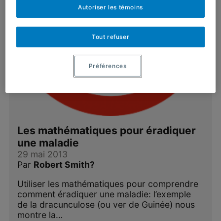
Autoriser les témoins
Tout refuser
Préférences
Les mathématiques pour éradiquer
une maladie
29 mai 2013
Par
Robert Smith?
Utiliser les mathématiques pour comprendre
comment éradiquer une maladie: l’exemple
de la dracunculose (ou ver de Guinée) nous
montre la…