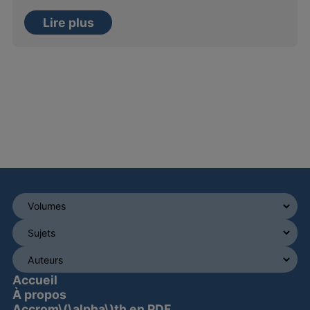
Lire plus
Accueil
À propos
Accrom\(\alpha\)th en PDF