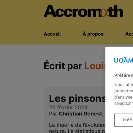
Accueil
À propos
Acc
Écrit par
Louis-Paul
Préféren
Nous util
permetten
Les pinsons de D
d’analyse
sélection
28 février 2024
Par
Christian Genest
,
Louis-Paul
Préf
La théorie de l’évolution s’appuie s
nature. La statistique permet de d