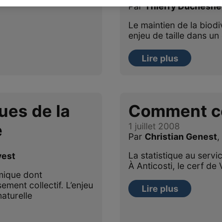
Par
Thierry Duchesne
Le maintien de la biod
enjeu de taille dans u
Lire plus
ues de la
Comment co
e
1 juillet 2008
Par
Christian Genest
La statistique au servi
vest
À Anticosti, le cerf de 
mique dont
sement collectif. L’enjeu
Lire plus
naturelle