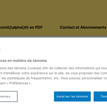
rom\(\alpha\)th en PDF
Contact et Abonnements
 Rivest
ces en matière de témoins
isons des témoins (cookies) afin de collecter des informations qui nou
t d’améliorer votre expérience sur le site, de vous proposer des con
arwin
Un modèle s
r les statistiques de fréquentation, etc. Vous pouvez personnaliser v
nant « Préférences ».
la gestion 
 Rivest
poissons
érences
Autoriser les témoins
Tout
ur l’observation de la
30 juin 2011
éterminer si ces