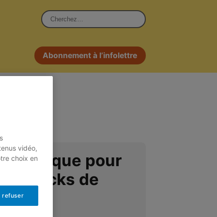
Rechercher :
Abonnement à l’infolettre
s
tenus vidéo,
tatistique pour
otre choix en
des stocks de
 refuser